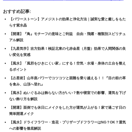
おすすめ記事:
【パワーストーン】アメジストの効果と浄化方法｜誠実な愛と癒しをもた
らす紫水晶
【開運】『鳥』モチーフの意味とご利益 自由・飛躍・種類別スピリチュ
アル解説
【九星気学】吉方効果！検証北東の七赤金星（月盤）効果で人間関係の良
い変化を実感
【風水】「風邪をひきにくい家」にする！空気・水場・身体の土台を整え
るポイント
【占星術】山羊座パワーでコツコツと困難を乗り越える！！『目の前の草
を食み、山頂へ登れ』
【風水】ぬいぐるみは飾らない方がいい？数や寝室での影響、運気を下げ
ない飾り方を解説
【開運】面倒でも休日にメイクをした方が運気が上がる！家で過ごす日の
簡単開運メイク
【風水】ドライフラワー・造花・プリザーブドフラワーはNG？OK？運気
への影響を徹底解説