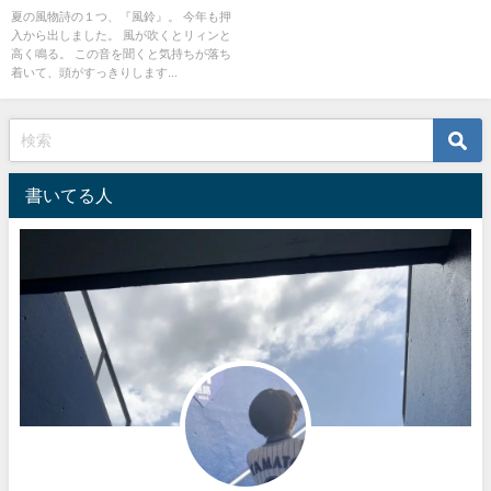
風水アイテムです！
夏の風物詩の１つ、『風鈴』。 今年も押
入から出しました。 風が吹くとリィンと
高く鳴る。 この音を聞くと気持ちが落ち
着いて、頭がすっきりします...
書いてる人