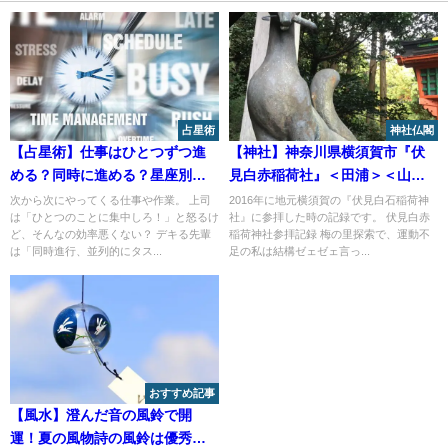
占星術
神社仏閣
【占星術】仕事はひとつずつ進
【神社】神奈川県横須賀市『伏
める？同時に進める？星座別仕
見白赤稲荷社』＜田浦＞＜山に
事の進め方のコツ
続く幽玄な千本鳥居＞
次から次にやってくる仕事や作業。 上司
2016年に地元横須賀の『伏見白石稲荷神
は「ひとつのことに集中しろ！」と怒るけ
社』に参拝した時の記録です。 伏見白赤
ど、そんなの効率悪くない？ デキる先輩
稲荷神社参拝記録 梅の里探索で、運動不
は「同時進行、並列的にタス...
足の私は結構ゼェゼェ言っ...
おすすめ記事
【風水】澄んだ音の風鈴で開
運！夏の風物詩の風鈴は優秀な