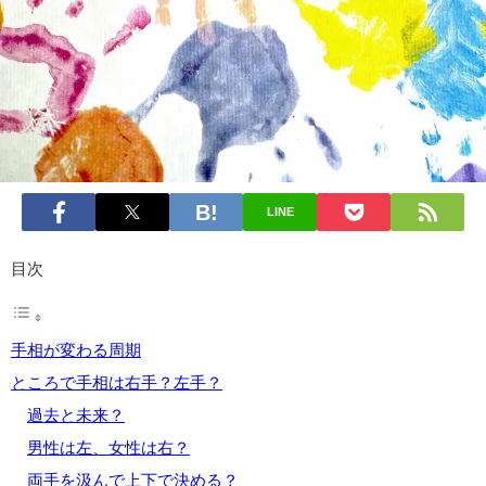
LINE
目次
手相が変わる周期
ところで手相は右手？左手？
過去と未来？
男性は左、女性は右？
両手を汲んで上下で決める？