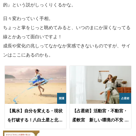
的』という説がしっくりくるかな。
日々変わっていく手相。
ちょっと掌をじっと眺めてみると、いつのまにか深くなってる
線とかあって面白いですよ！
成長や変化の兆しってなかなか実感できないものですが、サイ
ンはここにあるのかも。
開運
占星術
【風水】自分を変える・現状
【占星術】活動宮・不動宮・
を打破する！八白土星と北東
柔軟宮 新しい環境の不安 ３
のパワーで人生を好転させる
区分12星座別の星占いアドバ