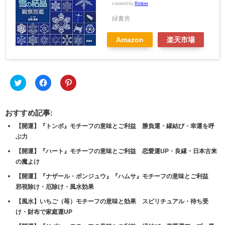
created by
Rinker
緑書房
Amazon
楽天市場
ク
Facebook
ク
リ
で
リ
ッ
共
ッ
ク
有
ク
し
す
し
おすすめ記事:
て
る
て
Twitter
に
Pinterest
【開運】『トンボ』モチーフの意味とご利益 勝負運・縁結び・幸運を呼
で
は
で
共
ク
共
ぶ力
有
リ
有
(新
ッ
(新
【開運】『ハート』モチーフの意味とご利益 恋愛運UP・良縁・日本古来
し
ク
し
い
し
い
の魔よけ
ウ
て
ウ
ィ
く
ィ
【開運】『ナザール・ボンジュウ』『ハムサ』モチーフの意味とご利益
ン
だ
ン
ド
さ
ド
邪視除け・厄除け・風水効果
ウ
い
ウ
で
(新
で
【風水】いちご（苺）モチーフの意味と効果 スピリチュアル・待ち受
開
し
開
き
い
き
け・財布で家庭運UP
ま
ウ
ま