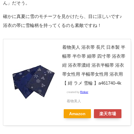
ん」だそう。
確かに真夏に雪のモチーフを見かけたら、目に涼しいです♪
浴衣の帯に雪輪柄を持ってくるのも素敵ですね！
着物美人 浴衣帯 長尺 日本製 半
幅帯 半巾帯 細帯 四寸帯 浴衣帯
紺 浴衣帯濃紺 浴衣半幅帯 浴衣
帯女性用 半幅帯女性用 浴衣用
【 紺 ラメ 雪輪 】a461740-4k
created by
Rinker
着物美人
Amazon
楽天市場