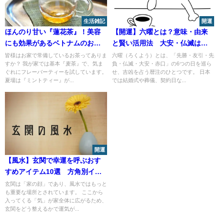
生活雑記
開運
ほんのり甘い『蓮花茶』！美容
【開運】六曜とは？意味・由来
にも効果があるベトナムのお茶♪
と賢い活用法 大安・仏滅は本
カフェインの有無は？
当に当たるのか？
皆様はお家で常備しているお茶ってありま
六曜（ろくよう）とは、「先勝・友引・先
すか？ 我が家では基本『麦茶』で、気ま
負・仏滅・大安・赤口」の6つの日を巡ら
ぐれにフレーバーティーを試しています。
せ、吉凶を占う暦注のひとつです。 日本
夏場は『ミントティー』が...
では結婚式や葬儀、契約日な...
開運
【風水】玄関で幸運を呼ぶおす
すめアイテム10選 方角別イン
テリアとNGまとめ
玄関は「家の顔」であり、風水ではもっと
も重要な場所とされています。 ここから
入ってくる「気」が家全体に広がるため、
玄関をどう整えるかで運気が...