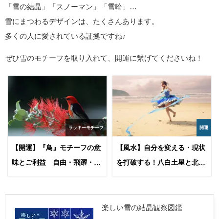
「雪の結晶」「スノーマン」「雪輪」…
雪にまつわるデザインは、たくさんあります。
多くの人に愛されている証拠ですね♪
ぜひ雪のモチーフを取り入れて、開運に繋げてくださいね！
ラッキーモチーフ
開運
【開運】『鳥』モチーフの意
【風水】自分を変える・現状
味とご利益 自由・飛躍・種
を打破する！八白土星と北東
類別スピリチュアル解説
のパワーで人生を好転させる
方法
楽しい雪の結晶観察図鑑