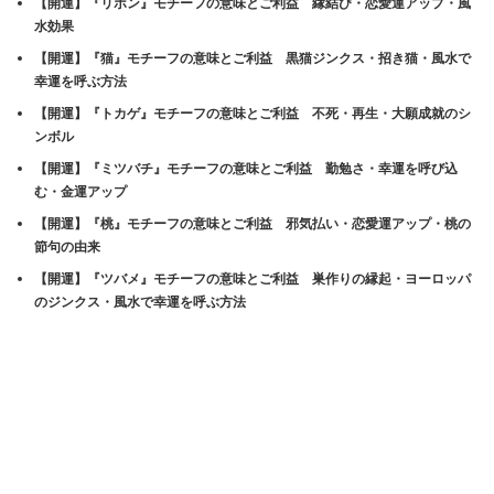
す)
ィ
す)
【開運】『リボン』モチーフの意味とご利益 縁結び・恋愛運アップ・風
ン
水効果
ド
ウ
で
【開運】『猫』モチーフの意味とご利益 黒猫ジンクス・招き猫・風水で
開
幸運を呼ぶ方法
き
ま
す)
【開運】『トカゲ』モチーフの意味とご利益 不死・再生・大願成就のシ
ンボル
【開運】『ミツバチ』モチーフの意味とご利益 勤勉さ・幸運を呼び込
む・金運アップ
【開運】『桃』モチーフの意味とご利益 邪気払い・恋愛運アップ・桃の
節句の由来
【開運】『ツバメ』モチーフの意味とご利益 巣作りの縁起・ヨーロッパ
のジンクス・風水で幸運を呼ぶ方法