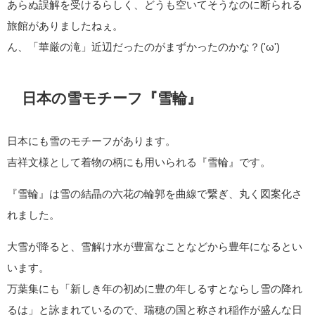
あらぬ誤解を受けるらしく、どうも空いてそうなのに断られる
旅館がありましたねぇ。
ん、「華厳の滝」近辺だったのがまずかったのかな？('ω')
日本の雪モチーフ『雪輪』
日本にも雪のモチーフがあります。
吉祥文様として着物の柄にも用いられる『雪輪』です。
『雪輪』は雪の結晶の六花の輪郭を曲線で繋ぎ、丸く図案化さ
れました。
大雪が降ると、雪解け水が豊富なことなどから豊年になるとい
います。
万葉集にも「新しき年の初めに豊の年しるすとならし雪の降れ
るは」と詠まれているので、瑞穂の国と称され稲作が盛んな日