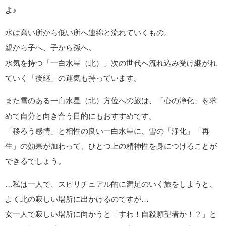
よ
♪
水は高い所から低い所へ連綿と流れていくもの。
親から子へ、子から孫へ。
水気を持つ「一白水星（北）」次の世代へ流れ込み受け継がれ
ていく「後継」の運気も持っています。
また雪のある一白水星（北）方位への旅は、「心の浄化」を求
めて自分と向き合う目的にもおすすめです。
「移ろう感情」と相性の良い一白水星に、雪の「浄化」「再
生」の効果が加わって、ひとつ上の精神性を身につけることが
できるでしょう。
…私は一人で、スピリチュアル的に満足のいく旅をしようと、
よく北の寂しい場所に出かけるのですが…
女一人で寂しい場所に向かうと「すわ！自殺願望者か！？」と