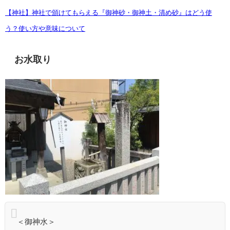
【神社】神社で頒けてもらえる『御神砂・御神土・清め砂』はどう使
う？使い方や意味について
お水取り
＜御神水＞