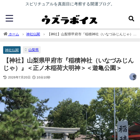
スピリチュアルを真面目に考察する開運ブログ。
ホーム
神社仏閣
【神社】山梨県甲府市『稲積神社（いなづみじんじゃ）』
＜正ノ木稲荷大明神＞＜遊亀公園＞
山梨県
神社仏閣
【神社】山梨県甲府市『稲積神社（いなづみじん
じゃ）』＜正ノ木稲荷大明神＞＜遊亀公園＞
2026年7月20日
10分10秒