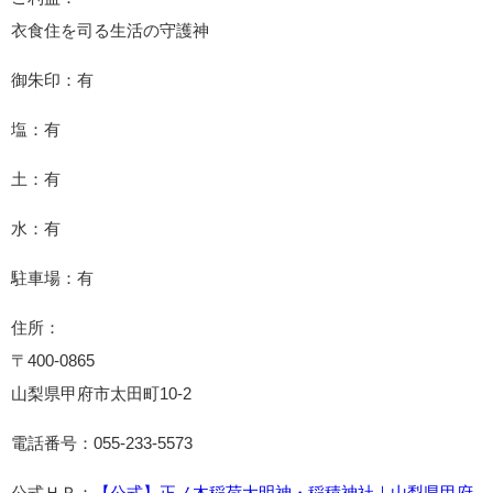
衣食住を司る生活の守護神
御朱印：有
塩：有
土：有
水：有
駐車場：有
住所：
〒400-0865
山梨県甲府市太田町10-2
電話番号：055-233-5573
公式ＨＰ：
【公式】正ノ木稲荷大明神・稲積神社｜山梨県甲府