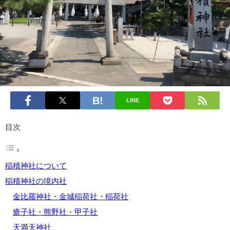
LINE
目次
稲積神社について
稲積神社の境内社
金比羅神社・金城稲荷社・稲荷社
瘡子社・熊野社・甲子社
天満天神社