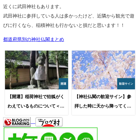
近くに武田神社もあります。
武田神社に参拝している人は多かったけど、近隣から観光で遊
びに行くなら、稲積神社も行かないと損だと思います！！
都道府県別の神社仏閣まとめ
開運
歓迎サイン
【開運】稲荷神社で狛狐がく
【神社仏閣の歓迎サイン】参
わえているものについて＜
拝した時に天から降ってくる
玉・鍵・巻物・稲穂・その他
祝福と歓迎サイン。どんなも
＞
のが降ってくる？