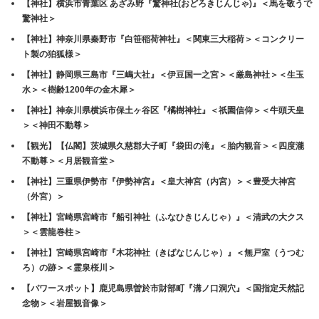
【神社】横浜市青葉区 あざみ野『驚神社(おどろきじんじゃ)』＜馬を敬うで
驚神社＞
【神社】神奈川県秦野市『白笹稲荷神社』＜関東三大稲荷＞＜コンクリー
ト製の狛狐様＞
【神社】静岡県三島市『三嶋大社』＜伊豆国一之宮＞＜厳島神社＞＜生玉
水＞＜樹齢1200年の金木犀＞
【神社】神奈川県横浜市保土ヶ谷区『橘樹神社』＜祇園信仰＞＜牛頭天皇
＞＜神田不動尊＞
【観光】【仏閣】茨城県久慈郡大子町『袋田の滝』＜胎内観音＞＜四度瀧
不動尊＞＜月居観音堂＞
【神社】三重県伊勢市『伊勢神宮』＜皇大神宮（内宮）＞＜豊受大神宮
（外宮）＞
【神社】宮崎県宮崎市『船引神社（ふなひきじんじゃ）』＜清武の大クス
＞＜雲龍巻柱＞
【神社】宮崎県宮崎市『木花神社（きばなじんじゃ）』＜無戸室（うつむ
ろ）の跡＞＜霊泉桜川＞
【パワースポット】鹿児島県曽於市財部町『溝ノ口洞穴』＜国指定天然記
念物＞＜岩屋観音像＞