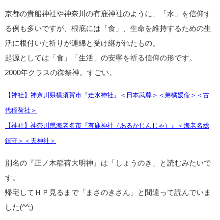
京都の貴船神社や神奈川の有鹿神社のように、「水」を信仰す
る例も多いですが、根底には「食」、生命を維持するための生
活に根付いた祈りが連綿と受け継がれたもの。
起源としては「食」「生活」の安寧を祈る信仰の形です。
2000年クラスの御祭神。すごい。
【神社】神奈川県横須賀市『走水神社』＜日本武尊＞＜弟橘媛命＞＜古
代稲荷社＞
【神社】神奈川県海老名市『有鹿神社（あるかじんじゃ）』＜海老名総
鎮守＞＜天神社＞
別名の『正ノ木稲荷大明神』は「しょうのき」と読むみたいで
す。
帰宅してＨＰ見るまで「まさのきさん」と間違って読んでいま
した(^^;)