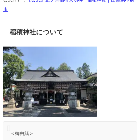
市
稲積神社について
＜御由緒＞