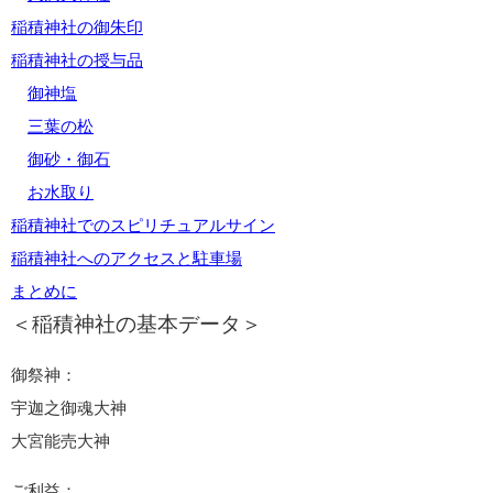
稲積神社の御朱印
稲積神社の授与品
御神塩
三葉の松
御砂・御石
お水取り
稲積神社でのスピリチュアルサイン
稲積神社へのアクセスと駐車場
まとめに
＜稲積神社の基本データ＞
御祭神：
宇迦之御魂大神
大宮能売大神
ご利益：