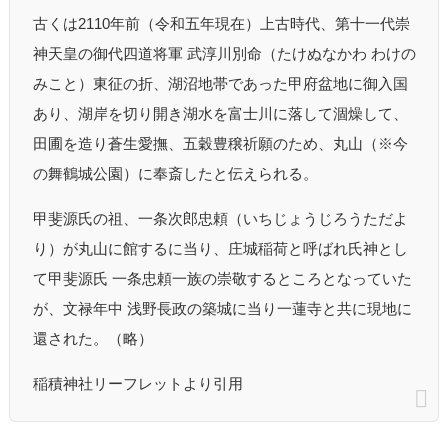
古くは2110年前（令和五年現在）上古時代、第十一代崇
神天皇の御代四道将軍 武淳川別命（たけぬなかわ わけの
みこと）東征の折、湖沼地帯であった甲府盆地に御入国
あり、湖岸を切り開き湖水を富士川に落して涸燥して、
田圃を造り蒼生愛撫、五穀豊穣祈願のため、丸山（※今
の舞鶴城公園）に奉斎したと伝えられる。
甲斐源氏の祖、一条次郎忠頼（いちじょうじろうただよ
り）が丸山に館するに当り、庄城稲荷と呼ばれ氏神とし
て甲斐源氏 一条忠頼一族の崇敬するところとなっていた
が、文禄年中 浅野長政の築城に当り一蓮寺と共に現地に
還された。（略）
稲積神社リーフレットより引用