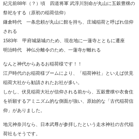
紀元前88年（？）頃 四道将軍 武淳川別命が丸山に五穀豊穣の
祭祀をする（原初の稲荷信仰）
鎌倉時代 一条忠頼が丸山に館を持ち、庄城稲荷と呼ばれ信仰
される
1583年 甲府城築城のため、現在地に一蓮寺とともに遷座
明治時代 神仏分離令のため、一蓮寺が離れる
なんと神代からあるお稲荷様です！！
江戸時代のお稲荷様ブームにより、「稲荷神社」といえば伏見
稲荷大社から勧請されたお社が多い。
しかし、伏見稲荷大社が信仰される前から、五穀豊穣や衣食住
を祈願するアミニズム的な側面が強い、原始的な「古代稲荷信
仰」がありました。
地元神奈川なら、日本武尊が参拝したという走水神社の古代稲
荷社もそうです。