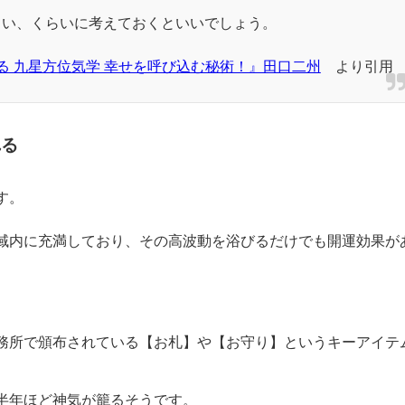
よい、くらいに考えておくといいでしょう。
る 九星方位気学 幸せを呼び込む秘術！』田口二州
より引用
れる
す。
域内に充満しており、その高波動を浴びるだけでも開運効果が
。
務所で頒布されている【お札】や【お守り】というキーアイテ
半年ほど神気が籠るそうです。