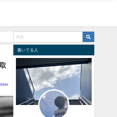
書いてる人
取
REINA