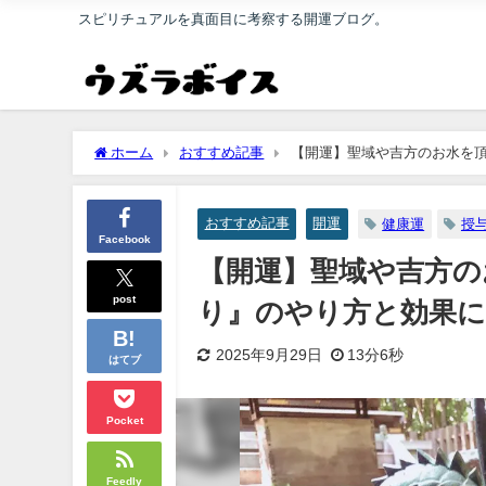
スピリチュアルを真面目に考察する開運ブログ。
ホーム
おすすめ記事
【開運】聖域や吉方のお水を
おすすめ記事
開運
健康運
授
Facebook
【開運】聖域や吉方の
post
り』のやり方と効果
2025年9月29日
13分6秒
はてブ
Pocket
Feedly