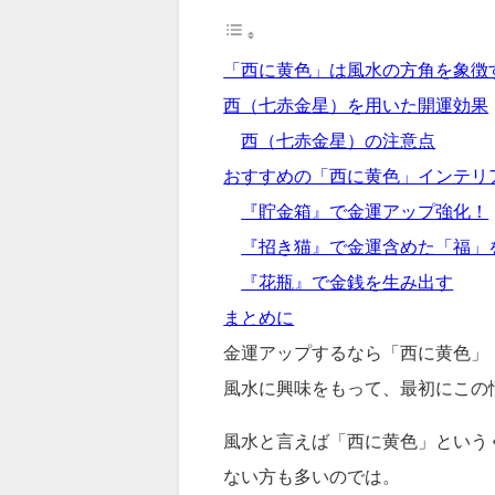
「西に黄色」は風水の方角を象徴
西（七赤金星）を用いた開運効果
西（七赤金星）の注意点
おすすめの「西に黄色」インテリ
『貯金箱』で金運アップ強化！
『招き猫』で金運含めた「福」
『花瓶』で金銭を生み出す
まとめに
金運アップするなら「西に黄色」
風水に興味をもって、最初にこの
風水と言えば「西に黄色」という
ない方も多いのでは。