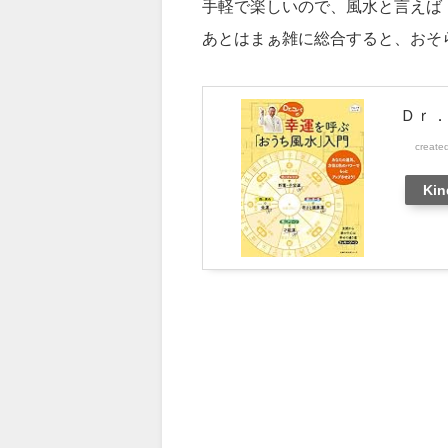
手軽で楽しいので、風水と言えば
あとはまぁ雑に総合すると、おそ
Ｄｒ．
create
Kin