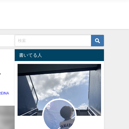
書いてる人
ん
REINA