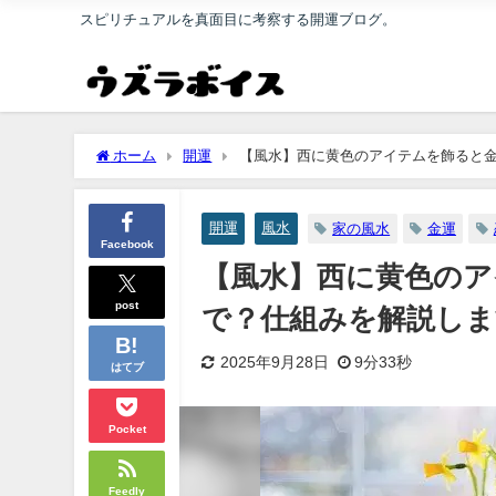
スピリチュアルを真面目に考察する開運ブログ。
ホーム
開運
【風水】西に黄色のアイテムを飾ると
開運
風水
家の風水
金運
Facebook
【風水】西に黄色の
post
で？仕組みを解説しま
2025年9月28日
9分33秒
はてブ
Pocket
Feedly