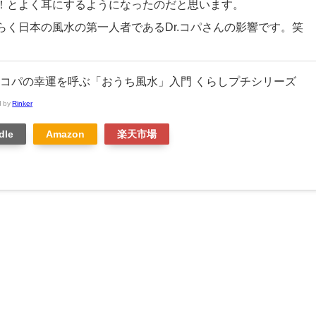
！とよく耳にするようになったのだと思います。
らく日本の風水の第一人者であるDr.コパさんの影響です。笑
コパの幸運を呼ぶ「おうち風水」入門 くらしプチシリーズ
d by
Rinker
dle
Amazon
楽天市場