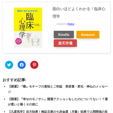
面白いほどよくわかる！臨床心
理学
created by
Rinker
Kindle
Amazon
楽天市場
ク
Facebook
ク
リ
で
リ
ッ
共
ッ
ク
有
ク
し
す
し
おすすめ記事:
て
る
て
Twitter
に
Pinterest
【開運】『蝶』モチーフの意味とご利益 美容運・変化・神仏のメッセー
で
は
で
共
ク
共
ジ
有
リ
有
(新
ッ
(新
【開運】『幸せのモノサシ』開運アクションをしたのについてない！？運
し
ク
し
い
し
い
が悪いと嘆くその前に
ウ
て
ウ
ィ
く
ィ
【九星気学】吉方効果！検証北東の七赤金星（月盤）効果で人間関係の良