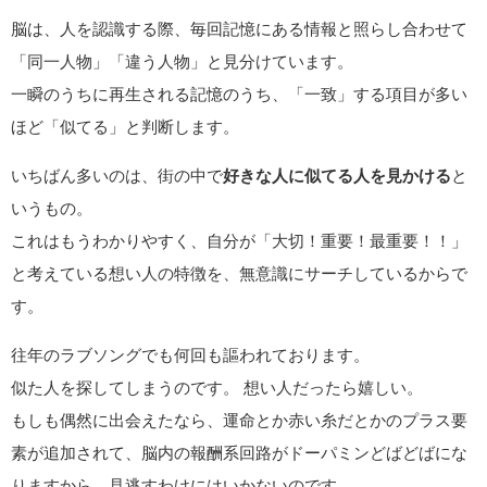
脳は、人を認識する際、毎回記憶にある情報と照らし合わせて
「同一人物」「違う人物」と見分けています。
一瞬のうちに再生される記憶のうち、「一致」する項目が多い
ほど「似てる」と判断します。
いちばん多いのは、街の中で
好きな人に似てる人を見かける
と
いうもの。
これはもうわかりやすく、自分が「大切！重要！最重要！！」
と考えている想い人の特徴を、無意識にサーチしているからで
す。
往年のラブソングでも何回も謳われております。
似た人を探してしまうのです。 想い人だったら嬉しい。
もしも偶然に出会えたなら、運命とか赤い糸だとかのプラス要
素が追加されて、脳内の報酬系回路がドーパミンどばどばにな
りますから、見逃すわけにはいかないのです。