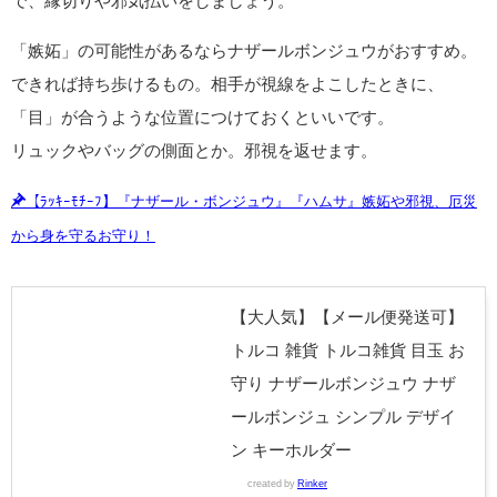
で、縁切りや邪気払いをしましょう。
「嫉妬」の可能性があるならナザールボンジュウがおすすめ。
できれば持ち歩けるもの。相手が視線をよこしたときに、
「目」が合うような位置につけておくといいです。
リュックやバッグの側面とか。邪視を返せます。
【ﾗｯｷｰﾓﾁｰﾌ】『ナザール・ボンジュウ』『ハムサ』嫉妬や邪視、厄災
から身を守るお守り！
【大人気】【メール便発送可】
トルコ 雑貨 トルコ雑貨 目玉 お
守り ナザールボンジュウ ナザ
ールボンジュ シンプル デザイ
ン キーホルダー
created by
Rinker