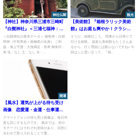
神社仏閣
観光
【神社】神奈川県三浦市三崎町
【美術館】『箱根ラリック美術
『白髭神社』＜三浦七福神：長
館』はお庭も爽やか！クラシッ
安寿老人＞＜カンカン石＞
クカーやオリエンタル急行も見
＜白髭神社の基本データ＞ 御祭神：白髭
そうだ、箱根行こう。 関東から日帰りで
明神（中筒男命＝南極星の化身） ご利
行ける箱根。 温泉も美術館もたくさんあ
どころ
益：海上守護・大漁満足・長寿 御朱印：
るから、行く理由には困らないですね♪ 今
有 塩：なし 土：なし 水：...
回はふと思い立って、『箱...
開運
【風水】運気が上がる待ち受け
画像 恋愛運・金運・仕事運別
おすすめモチーフ
スマートフォンの待ち受け画像は、毎日何
度も目にするものです。 風水では、色や
モチーフにはそれぞれ意味があり、目的に
合わせて取り入れることで運...