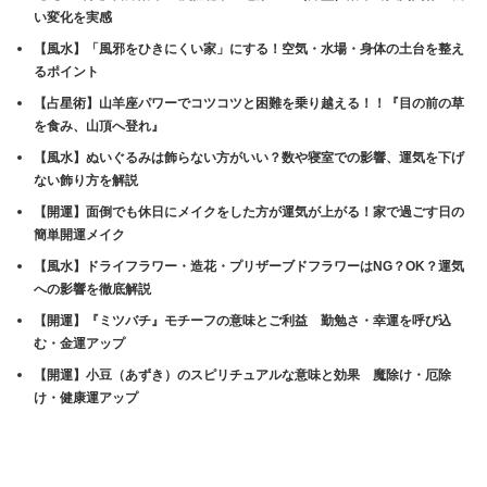
ン
だ
ン
ド
さ
ド
い変化を実感
ウ
い
ウ
で
(新
で
【風水】「風邪をひきにくい家」にする！空気・水場・身体の土台を整え
開
し
開
き
い
き
るポイント
ま
ウ
ま
す)
ィ
す)
【占星術】山羊座パワーでコツコツと困難を乗り越える！！『目の前の草
ン
を食み、山頂へ登れ』
ド
ウ
で
【風水】ぬいぐるみは飾らない方がいい？数や寝室での影響、運気を下げ
開
ない飾り方を解説
き
ま
す)
【開運】面倒でも休日にメイクをした方が運気が上がる！家で過ごす日の
簡単開運メイク
【風水】ドライフラワー・造花・プリザーブドフラワーはNG？OK？運気
への影響を徹底解説
【開運】『ミツバチ』モチーフの意味とご利益 勤勉さ・幸運を呼び込
む・金運アップ
【開運】小豆（あずき）のスピリチュアルな意味と効果 魔除け・厄除
け・健康運アップ