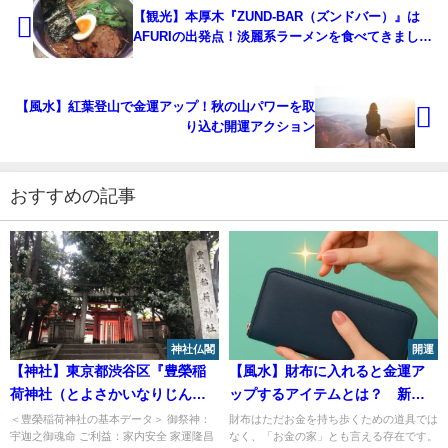
【観光】本厚木『ZUND-BAR（ズンドバー）』は
AFURIの出発点！淡麗系ラーメンを食べてきました
♪
【風水】紅葉登山で金運アップ！秋の山パワーを取
り込む開運アクション
おすすめの記事
神社仏閣
開運
【神社】東京都渋谷区『豊榮稲
【風水】財布に入れると金運ア
荷神社（とよさかいなりじんじ
ップするアイテムとは？ 新
ゃ）』＜庚申塔群＞＜堀の外稲
札・文香・天然石・お守りの効
＜豊榮稲荷神社の基本データ＞ 御祭神：
財布はただお金を持ち歩くための道具では
宇迦之御魂命 ご利益：家内安全 家運隆昌
なく、「お金の家」とも言える存在です。
荷＞
果