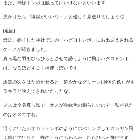
また、神様トンボは触ってはいけないといいます。
見かけたら「縁起がいいな～」と優しく見送りましょう◎
[追記]
最近、参拝した神社でこの『ハグロトンボ』にお出迎えされる
ケースが続きました。
真っ黒な羽をひらひらとさせて誘うように飛ぶハグロトンボ
は、なるほどすごく神使っぽいです。
漆黒の羽をはためかせると、鮮やかなグリーン(胴体の色）がキ
ラキラと映えてきれいだったな。
メスは全身真っ黒で、オスが金緑色の胴らしいので、私が見た
のはオスですね。
近くにいたシオカラトンボのようにホバリングしてガンガン飛
ぶ感じではなく、蝶のようにふわふわ、ひらひらと飛びます。