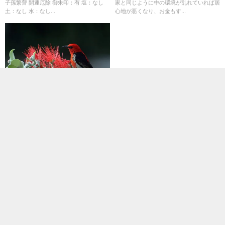
子孫繁營 開運厄除 御朱印：有 塩：なし
家と同じように中の環境が乱れていれば居
土：なし 水：なし...
心地が悪くなり、お金もす...
ラッキーモチーフ
【開運】『鳥』モチーフの意味
とご利益 自由・飛躍・種類別
スピリチュアル解説
ブローチやアクセサリーで見かける鳥のモ
チーフは、その魅力的なシルエットで多く
の人々を惹きつけています。 羽を広げて
自由に飛ぶ姿や、羽根をたた...
書いてる人