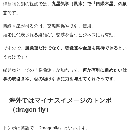
縁起物と別の視点では、
九星気学（風水）で『四緑木星』の象
意
です。
四緑木星が司るのは、交際関係や取引、信用。
結婚に代表される縁結び、交渉を含むビジネスにも有効。
ですので、
勝負運だけでなく、恋愛運や金運も期待できる
とい
うわけです♪
縁起物としての「勝負運」が加わって、
何か有利に進めたい仕
事の取引きや、恋の駆け引きに力を与えてくれそうです
。
海外ではマイナスイメージのトンボ
（dragon fly）
トンボは英語で『Doragonfly』といいます。