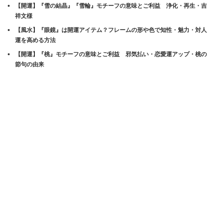
【開運】『雪の結晶』『雪輪』モチーフの意味とご利益 浄化・再生・吉
祥文様
【風水】『眼鏡』は開運アイテム？フレームの形や色で知性・魅力・対人
運を高める方法
【開運】『桃』モチーフの意味とご利益 邪気払い・恋愛運アップ・桃の
節句の由来