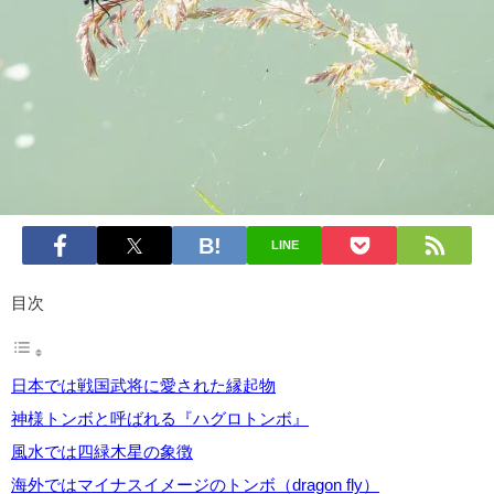
LINE
目次
日本では戦国武将に愛された縁起物
神様トンボと呼ばれる『ハグロトンボ』
風水では四緑木星の象徴
海外ではマイナスイメージのトンボ（dragon fly）