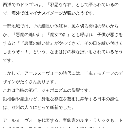
西洋でのドラゴンは、「邪悪な存在」として語られているの
で、
海外ではマイナスイメージが強いようです
。
一部地域では、その細長い体躯や、風を切る羽根の勢いから
か、『悪魔の縫い針』『魔女の針』とも呼ばれ、子供が悪さを
すると「『悪魔の縫い針』がやってきて、その口を縫い付けて
しまうぞ～！」という、なまはげの様な扱いをされているそう
です。
しかして、アールヌーヴォーの時代には、「虫」モチーフのデ
ザインがたくさんあります。
これは当時の流行、ジャポニズムの影響です。
動植物や昆虫など、身近な存在を芸術に昇華する日本の感性
は、欧州の人々にとって斬新でした。
アールヌーヴォーを代表する、宝飾家のルネ・ラリックも、ト