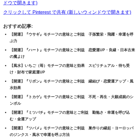
ドウで開きます)
クリックして Pinterest で共有 (新しいウィンドウで開きます)
おすすめ記事:
【開運】『ウサギ』モチーフの意味とご利益 子孫繁栄・飛躍・幸運を呼
ぶ力
【開運】『ハート』モチーフの意味とご利益 恋愛運UP・良縁・日本古来
の魔よけ
【風水】いちご（苺）モチーフの意味と効果 スピリチュアル・待ち受
け・財布で家庭運UP
【開運】『リボン』モチーフの意味とご利益 縁結び・恋愛運アップ・風
水効果
【開運】『トカゲ』モチーフの意味とご利益 不死・再生・大願成就のシ
ンボル
【開運】『ミツバチ』モチーフの意味とご利益 勤勉さ・幸運を呼び込
む・金運アップ
【開運】『ツバメ』モチーフの意味とご利益 巣作りの縁起・ヨーロッパ
のジンクス・風水で幸運を呼ぶ方法