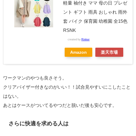
軽量 袖付き ママ 母の日 プレゼ
ント ギフト 雨具 おしゃれ 雨外
套 バイク 保育園 幼稚園 全15色
RSNK
created by
Rinker
Amazon
楽天市場
ワークマンのやつも良さそう。
クリアバイザー付きなのがいい！！試合見やすいにこしたこと
はない。
あとはケースがついてるやつだと脱いだ後も安心です。
さらに快適を求める人は