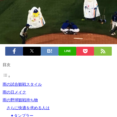
LINE
目次
雨の試合観戦スタイル
雨の日メイク
雨の野球観戦持ち物
さらに快適を求める人は
✦タンブラー