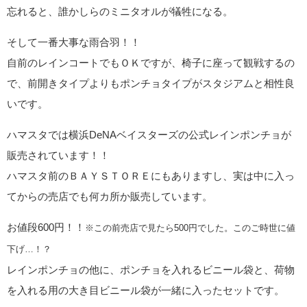
忘れると、誰かしらのミニタオルが犠牲になる。
そして一番大事な雨合羽！！
自前のレインコートでもＯＫですが、椅子に座って観戦するの
で、前開きタイプよりもポンチョタイプがスタジアムと相性良
いです。
ハマスタでは横浜DeNAベイスターズの公式レインポンチョが
販売されています！！
ハマスタ前のＢＡＹＳＴＯＲＥにもありますし、実は中に入っ
てからの売店でも何カ所か販売しています。
お値段600円！！
※この前売店で見たら500円でした。このご時世に値
下げ…！？
レインポンチョの他に、ポンチョを入れるビニール袋と、荷物
を入れる用の大き目ビニール袋が一緒に入ったセットです。