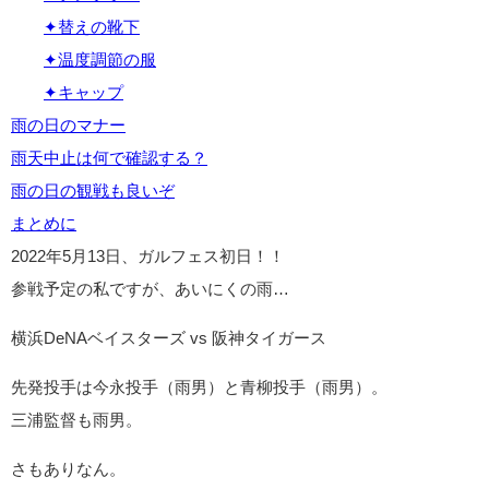
✦替えの靴下
✦温度調節の服
✦キャップ
雨の日のマナー
雨天中止は何で確認する？
雨の日の観戦も良いぞ
まとめに
2022年5月13日、ガルフェス初日！！
参戦予定の私ですが、あいにくの雨…
横浜DeNAベイスターズ vs 阪神タイガース
先発投手は今永投手（雨男）と青柳投手（雨男）。
三浦監督も雨男。
さもありなん。