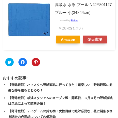
高吸水 水泳 プール N2JY801127
ブルー 小(34×44cm)
created by
Rinker
MIZUNO(ミズノ)
Amazon
楽天市場
ク
Facebook
ク
リ
で
リ
ッ
共
ッ
ク
有
ク
し
す
し
おすすめ記事:
て
る
て
Twitter
に
Pinterest
【野球観戦】ハマスタへ野球観戦に行ってきた！超楽しい！野球観戦に必
で
は
で
共
ク
共
要な持ち物をまとめる！
有
リ
有
(新
ッ
(新
【野球観戦】横浜スタジアムのオープン戦・開幕戦、３月４月の野球観戦
し
ク
し
い
し
い
は気温によって防寒必須！
ウ
て
ウ
ィ
く
ィ
【野球観戦】デイゲームの持ち物！女性目線で絶対必要な、昼に開催され
ン
だ
ン
ド
さ
ド
る試合の必需品についての備忘録