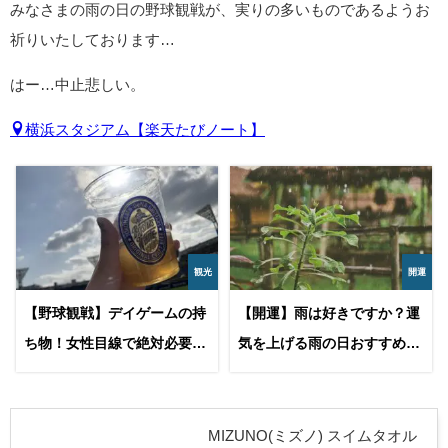
みなさまの雨の日の野球観戦が、実りの多いものであるようお
祈りいたしております…
はー…中止悲しい。
横浜スタジアム【楽天たびノート】
観光
開運
【野球観戦】デイゲームの持
【開運】雨は好きですか？運
ち物！女性目線で絶対必要
気を上げる雨の日おすすめの
な、昼に開催される試合の必
スピリチュアルな過ごし方
需品についての備忘録
MIZUNO(ミズノ) スイムタオル