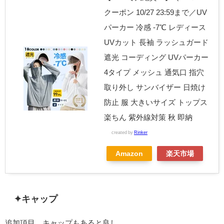
クーポン 10/27 23:59まで／UV
パーカー 冷感 -7℃ レディース
UVカット 長袖 ラッシュガード
遮光 コーディング UVパーカー
4タイプ メッシュ 通気口 指穴
取り外し サンバイザー 日焼け
防止 服 大きいサイズ トップス
楽ちん 紫外線対策 秋 即納
created by
Rinker
Amazon
楽天市場
✦キャップ
追加項目。キャップもあると良し。