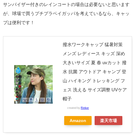
サンバイザー付きのレインコートの場合は必要ないと思います
が、球場で買うプチプラベイガッパを考えているなら、キャッ
プは便利です！
撥水ワークキャップ 猛暑対策
メンズ レディース キッズ 深め
大きいサイズ 夏 春 uvカット 撥
水 抗菌 アウトドア キャンプ 登
山 ハイキング トレッキング フ
ェス 洗える サイズ調整 UVケア
帽子
created by
Rinker
Amazon
楽天市場