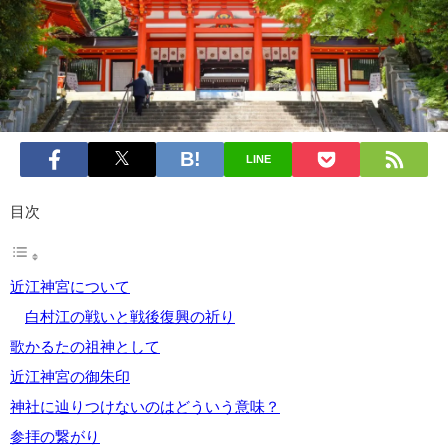
LINE
目次
近江神宮について
白村江の戦いと戦後復興の祈り
歌かるたの祖神として
近江神宮の御朱印
神社に辿りつけないのはどういう意味？
参拝の繋がり