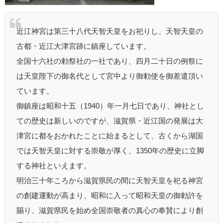
近江神宮は第三十八代天智天皇をお祀りし、天智天皇の
古都・近江大津宮跡に鎮座しています。
全国十六社の勅祭社の一社であり、四月二十日の例祭に
は天皇陛下の御名代として宮中より御勅使を御差遣頂い
ています。
御鎮座は昭和十五（1940）年一月七日であり、神社とし
ての歴史は新しいのですが、滋賀県・近江国の発展は大
津宮に都をおかれたことに始まるとして、古くから湖国
では天智天皇に対する崇敬が厚く、1350年の歴史に立脚
する神社といえます。
明治三十年ころから滋賀県民の間に天智天皇を祀る神宮
の創建運動が高まり、昭和に入って昭和天皇の御勅許を
賜り、滋賀県民を始め全国崇敬者の真心の奉賛により創