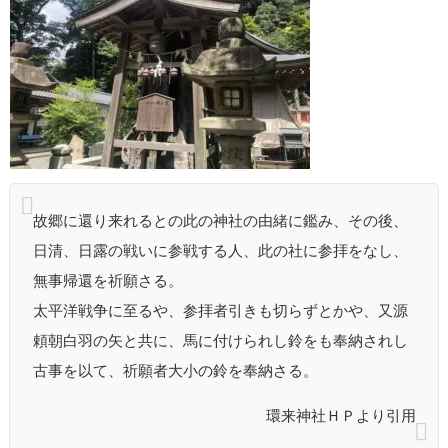
故郷に還り来れるとの此の神社の由緒に鑑み、その後、
日清、日露の戦いに参戦する人、此の社に参拝をなし、
無事帰還を祈願さる。
太平洋戦争に至るや、参拝者引きも切らずとかや、又源
頼朝白羽の矢と共に、馬に付けられし鈴をも奉納されし
古事を以て、祈願者大小の鈴を奉納さる。
環来神社ＨＰより引用