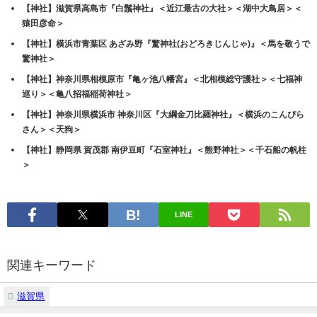
クリックして Twitter で共有 (新しいウィンドウで開きます)
Facebook で共有するにはクリックしてください (新しいウィン
ドウで開きます)
クリックして Pinterest で共有 (新しいウィンドウで開きます)
おすすめ記事:
【神社】『多賀大社』琵琶湖畔に佇む縁結びの古社と、境内の金咲稲荷神
社の魅力
【神社】滋賀県近江八幡市宮内町『日牟禮八幡宮』＜鏡池＞＜天満宮＞＜
左義長祭＞他
【神社】『藤ヶ崎神社（藤ヶ崎龍神社）』琵琶湖の隠れたパワースポッ
ト！御朱印もあります！
【神社】滋賀県近江八幡市『沙沙貴神社』＜佐々木源氏発祥の地＞＜乃木
希典大将の石碑＞
【神社】滋賀県大津市『近江神宮』＜古都大津京鎮座＞＜開運の神＞＜産
業文化学芸の神＞