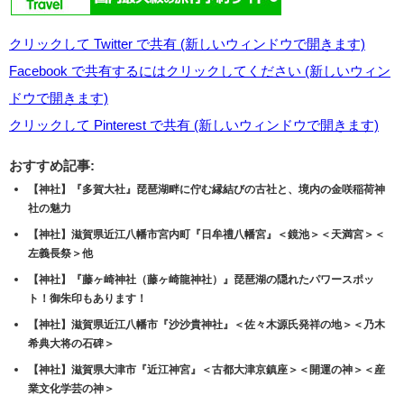
神社仏閣
神社仏閣
【神社】『鶴岡八幡宮』歴史
【神社】神奈川県鎌倉市『佐
と美を纏う鎌倉の守護神社、
助稲荷神社』＜源頼朝＞＜出
境内の魅力も合わせてご紹介
世稲荷＞＜鎌倉の隠れ里＞
します！