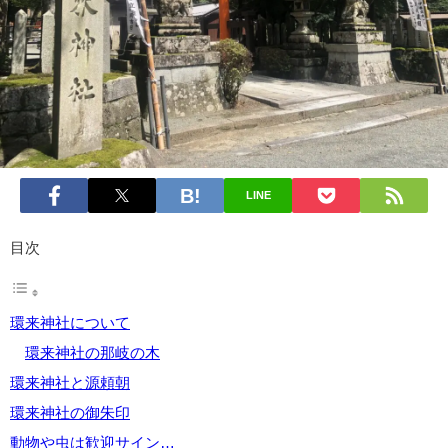
LINE
目次
環来神社について
環来神社の那岐の木
環来神社と源頼朝
環来神社の御朱印
動物や虫は歓迎サイン…