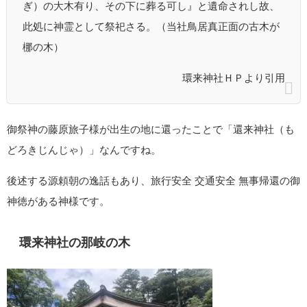
ぎ）の大木有り、その下に葬る可し』と遺命されし故、
此処に神霊として祭祀さる。（当社鳥居真正面の古木が
梛の木）
環来神社ＨＰより引用
御祭神の藤原旅子様が出生の地に還ったことで「還来神社（も
どろきじんじゃ）」なんですね。
後述する源頼朝の逸話もあり、旅行安全 交通安全 無事帰還の御
神徳がある神様です。
環来神社の那岐の木