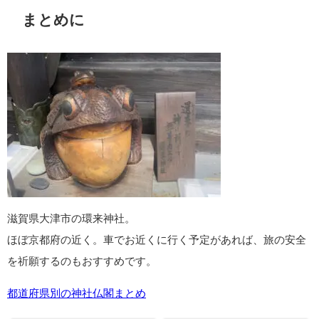
訪れたので…
比叡山？の山中、眼前いっぱいに道路と緑しか見えないような
道の途中にあります。
駐車場…とは書いていませんが、境内の前に少しスペースがあ
るので、車はそちらに停めることができます。
公共交通機関を利用する場合、JR湖西線『堅田』駅から江若バ
スで『還来神社前』下車。
ネットでバス停の時刻表を検索してみましたが、１日６本くら
い…なので、行き帰りの時間はしっかり確認していきましょう
◎
無事に帰れる祈願して、バス逃して帰れないのはすごく悲しい
ので(;´･ω･)笑