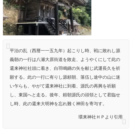
環来神社と源頼朝