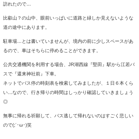
滋賀県大津市伊香立途中町518番地。
読み方は、しがけん おおつし いかだち とちゅうちょう。
の、住所をカーナビ頼りに車で行く方法以外に思いつかない…
私は宿泊先の『旅装 茶谷』さんへ向かう道の途中で鳥居に気付
き、なんとなく惹かれて参拝したので、完全に旅行の予定外で