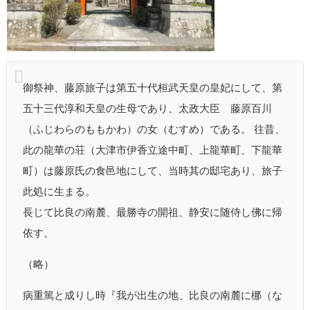
御祭神、藤原旅子は第五十代桓武天皇の皇妃にして、第
五十三代淳和天皇の生母であり、太政大臣 藤原百川
（ふじわらのももかわ）の女（むすめ）である。 往昔、
此の龍華の荘（大津市伊香立途中町、上龍華町、下龍華
町）は藤原氏の食邑地にして、当時其の邸宅あり、旅子
此処に生まる。
長じて比良の南麓、最勝寺の開祖、静安に随侍し佛に帰
依す。
（略）
病重篤と成りし時『我が出生の地、比良の南麓に梛（な