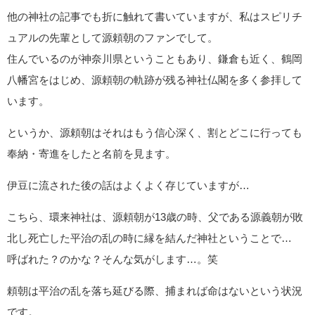
平治の乱（西暦一一五九年）起こりし時、戦に敗れし源
義朝の一行は八瀬大原街道を敗走、ようやくにして此の
還来神社社頭に着き、白羽鳴鏑の矢を献じ武運長久を祈
願する。此の一行に有りし源頼朝、落伍し途中の山に迷
い乍らも、やがて還来神社に到着、源氏の再興を祈願
し、東国へと走る。後年、頼朝源氏の頭領として君臨せ
し時、此の還来大明神を忘れ難く神田を寄与す。
環来神社ＨＰより引用