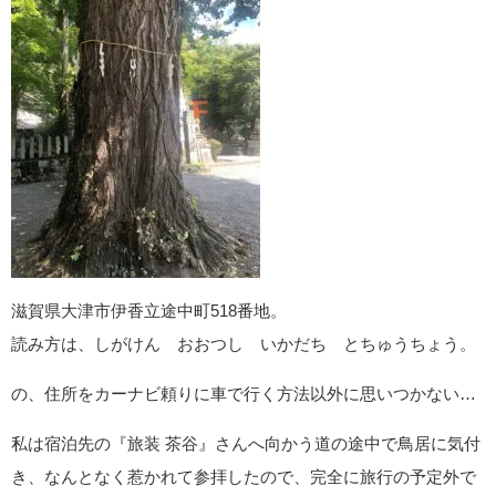
うーん。
本殿左手側の、お地蔵様が祀られているゾーンで強襲にあった
ので、また別の存在なのかも。
からかわれたかな…
眷属にからかわれるのも歓迎サインのひとつなので、そういう
ことかもしれません。笑
【神社仏閣の歓迎サイン】神社仏閣で遭遇する虫や動物たちは歓迎サイ
ン！どんな意味がある？
環来神社へのアクセス