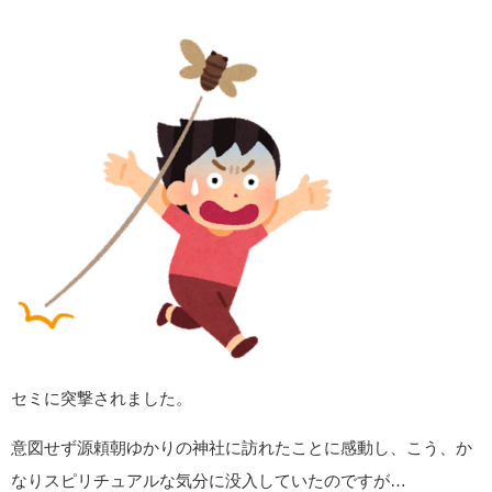
初穂料は、
御朱印は300円。
お札は500円。
お守りは300円～500円。
連絡をして申し込めば、ご祈祷各種もしていただけるようで
す。
祈祷料は各種5000円。
海外旅行、尋ね人、家出人、病気平癒、家内安全、他
【開運】御朱印はお札と同等です！敬意を持って寺社を巡り、御朱印を
集めよう！
動物や虫は歓迎サイン…