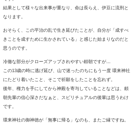
他の神社の記事でも折に触れて書いていますが、私はスピリチ
ュアルの先輩として源頼朝のファンでして。
住んでいるのが神奈川県ということもあり、鎌倉も近く、鶴岡
八幡宮をはじめ、源頼朝の軌跡が残る神社仏閣を多く参拝して
います。
というか、源頼朝はそれはもう信心深く、割とどこに行っても
奉納・寄進をしたと名前を見ます。
伊豆に流された後の話はよくよく存じていますが…
こちら、環来神社は、源頼朝が13歳の時、父である源義朝が敗
北し死亡した平治の乱の時に縁を結んだ神社ということで…
呼ばれた？のかな？そんな気がします…。笑
頼朝は平治の乱を落ち延びる際、捕まれば命はないという状況
です。