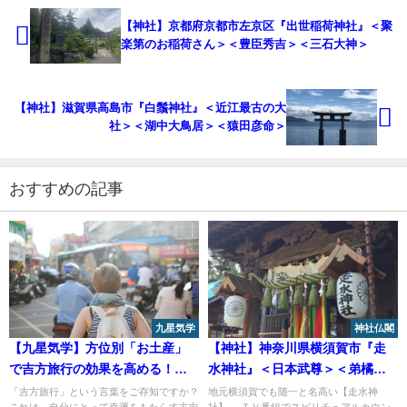
【神社】滋賀県高島市『白鬚神社』＜近江最古の大社＞＜湖中大鳥居＞＜
猿田彦命＞
【神社】横浜市青葉区 あざみ野『驚神社(おどろきじんじゃ)』＜馬を敬うで
驚神社＞
【神社】神奈川県相模原市『亀ヶ池八幡宮』＜北相模総守護社＞＜七福神
巡り＞＜亀八招福稲荷神社＞
【神社】神奈川県横浜市 神奈川区『大綱金刀比羅神社』＜横浜のこんぴら
さん＞＜天狗＞
【神社】静岡県 賀茂郡 南伊豆町『石室神社』＜熊野神社＞＜千石船の帆柱
＞