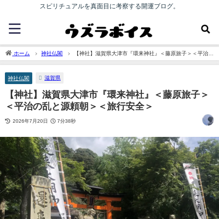
スピリチュアルを真面目に考察する開運ブログ。
ホーム
神社仏閣
【神社】滋賀県大津市『環来神社』＜藤原旅子＞＜平治の
乱と源頼朝＞＜旅行安全＞
滋賀県
神社仏閣
【神社】滋賀県大津市『環来神社』＜藤原旅子＞
＜平治の乱と源頼朝＞＜旅行安全＞
2026年7月20日
7分38秒