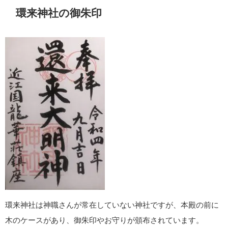
結果として様々な出来事が重なり、命は長らえ、伊豆に流刑と
なります。
おそらく、この平治の乱で生き延びたことが、自分が「成すべ
きことを成すために生かされている」と感じた始まりなのだと
思うのです。
冷徹な部分がクローズアップされやすい頼朝ですが…
この13歳の時に逃げ延び、山で迷ったのちにもう一度 環来神社
にたどり着いたこと、そこで祈願をしたことを忘れず。
後年、権力を手にしてから神殿を寄与していることなどは、頼
朝先輩の信心深さだなぁと、スピリチュアルの後輩は思うわけ
です。
環来神社の御神徳が「無事に帰る」なのも、またご縁ですね。