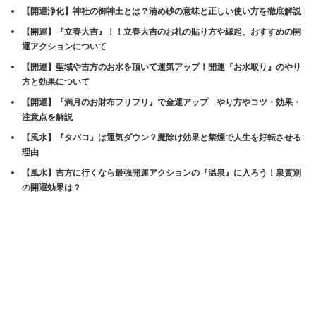
【開運浄化】神社の御神土とは？清め砂の意味と正しい使い方を徹底解説
【開運】『立春大吉』！！立春大吉のお札の貼り方や縁起、おすすめの開
運アクションについて
【開運】聖域や吉方のお水を頂いて運気アップ！開運『お水取り』のやり
方と効果について
【開運】『満月のお財布フリフリ』で金運アップ やり方やコツ・効果・
注意点を解説
【風水】『タバコ』は運気ダウン？魔除け効果と禁煙で人生を好転させる
理由
【風水】吉方に行くなら最強開運アクションの『温泉』に入ろう！泉質別
の開運効果は？