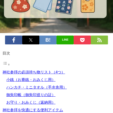
LINE
目次
神社参拝の必須持ち物リスト（4つ）
小銭（お賽銭・おみくじ用）
ハンカチ・ミニタオル（手水舎用）
御朱印帳（御朱印巡りの証）
お守り・おみくじ（返納用）
神社参拝を快適にする便利アイテム