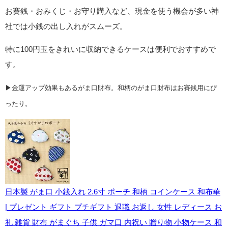
お賽銭・おみくじ・お守り購入など、現金を使う機会が多い神
社では小銭の出し入れがスムーズ。
特に100円玉をきれいに収納できるケースは便利でおすすめで
す。
▶金運アップ効果もあるがま口財布。和柄のがま口財布はお賽銭用にぴ
ったり。
日本製 がま口 小銭入れ 2.6寸 ポーチ 和柄 コインケース 和布華
| プレゼント ギフト プチギフト 退職 お返し 女性 レディース お
礼 雑貨 財布 がまぐち 子供 ガマ口 内祝い 贈り物 小物ケース 和