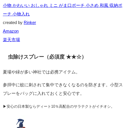
小物 かわいい おしゃれ ミニ がま口ポーチ 小さめ 和風 収納ポ
ーチ 小物入れ
created by
Rinker
Amazon
楽天市場
虫除けスプレー（必須度 ★★☆）
夏場や緑が多い神社では必携アイテム。
参拝中に蚊に刺されて集中できなくなるのを防ぎます。小型ス
プレーをバッグに入れておくと安心です。
▶安心の日本製ならディート10％高配合のサラテクトがイチオシ。