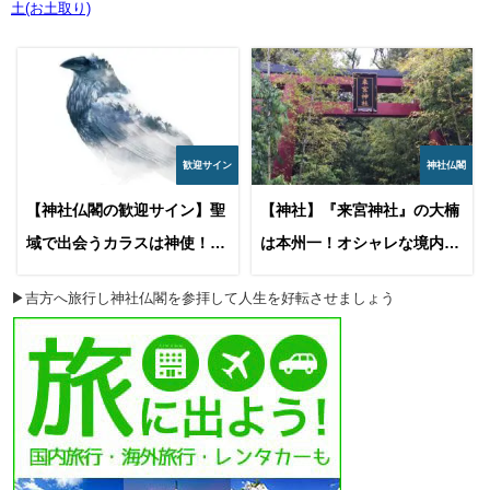
土(お土取り)
歓迎サイン
神社仏閣
【神社仏閣の歓迎サイン】聖
【神社】『来宮神社』の大楠
域で出会うカラスは神使！カ
は本州一！オシャレな境内は
ラスが鳴くのは幸運のサイン
観光にもおすすめ！
▶吉方へ旅行し神社仏閣を参拝して人生を好転させましょう
です