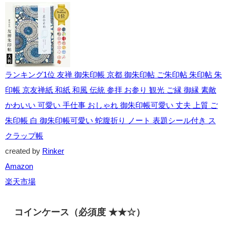
ランキング1位 友禅 御朱印帳 京都 御朱印帖 ご朱印帖 朱印帖 朱
印帳 京友禅紙 和紙 和風 伝統 参拝 お参り 観光 ご縁 御縁 素敵
かわいい 可愛い 手仕事 おしゃれ 御朱印帳可愛い 丈夫 上質 ご
朱印帳 白 御朱印帳可愛い 蛇腹折り ノート 表題シール付き ス
クラップ帳
created by
Rinker
Amazon
楽天市場
コインケース（必須度 ★★☆）