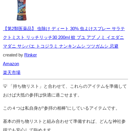
【第2類医薬品】 虫除け ディート 30% 虫よけスプレー サラテ
クトミスト リッチリッチ30 200ml 蚊 ブユ アブ ノミ イエダニ
マダニ サシバエ トコジラミ ナンキンムシ ツツガムシ 忌避
created by
Rinker
Amazon
楽天市場
💡 「持ち物リスト」と合わせて、これらのアイテムを準備して
おけば大抵の参拝は快適に過ごせます。
この４つは私自身が“参拝の相棒”にしているアイテムです。
基本の持ち物リストと組み合わせて準備すれば、どんな神社参
拝でも安心して臨めます。