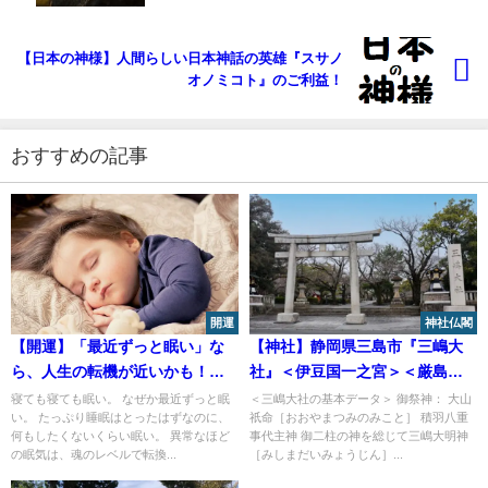
【日本の神様】人間らしい日本神話の英雄『スサノ
オノミコト』のご利益！
おすすめの記事
開運
神社仏閣
【開運】「最近ずっと眠い」な
【神社】静岡県三島市『三嶋大
ら、人生の転機が近いかも！眠
社』＜伊豆国一之宮＞＜厳島神
気が示すスピリチュアルな意味
社＞＜生玉水＞＜樹齢1200年の
寝ても寝ても眠い。 なぜか最近ずっと眠
＜三嶋大社の基本データ＞ 御祭神： 大山
い。 たっぷり睡眠はとったはずなのに、
祇命［おおやまつみのみこと］ 積羽八重
金木犀＞
何もしたくないくらい眠い。 異常なほど
事代主神 御二柱の神を総じて三嶋大明神
の眠気は、魂のレベルで転換...
［みしまだいみょうじん］...