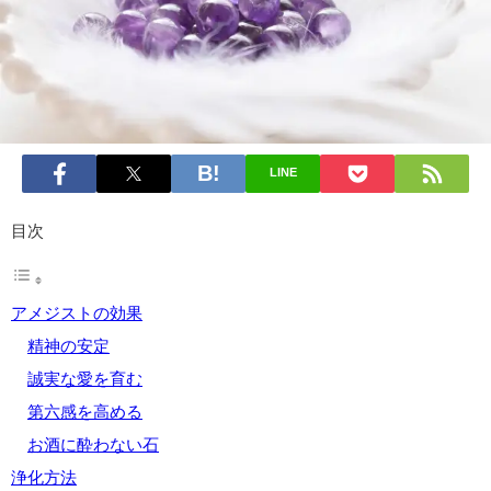
LINE
目次
アメジストの効果
精神の安定
誠実な愛を育む
第六感を高める
お酒に酔わない石
浄化方法