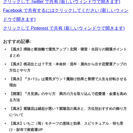
クリックして Twitter で共有 (新しいウィンドウで開きます)
Facebook で共有するにはクリックしてください (新しいウィン
ドウで開きます)
クリックして Pinterest で共有 (新しいウィンドウで開きます)
おすすめ記事:
【風水】掃除と断捨離で運気アップ！玄関・寝室・水回りの開運ポイント
まとめ
【風水】桃花位とは？干支・本命卦・流年・屋向から出す恋愛運アップの
方位とやり方
【風水】『タバコ』は運気ダウン？魔除け効果と禁煙で人生を好転させる
理由
【開運】『月見酒』のやり方 満月の力を取り込んで恋愛運・金運を高め
る方法
【風水】紫陽花は縁起が悪い？紫陽花の風水と、方位別おすすめの飾り方
について
【風水】いちご（苺）モチーフの意味と効果 スピリチュアル・待ち受
け・財布で家庭運UP