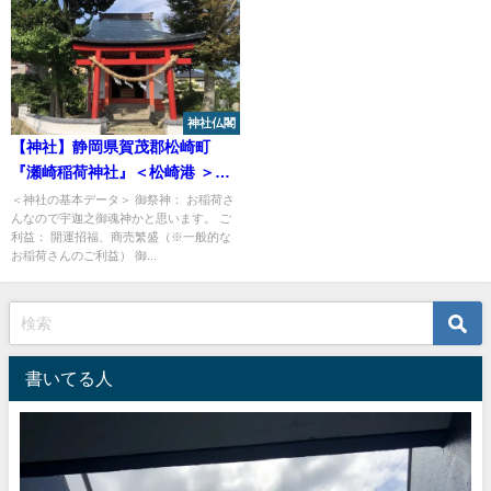
神社仏閣
【神社】静岡県賀茂郡松崎町
『瀬崎稲荷神社』＜松崎港 ＞＜
『世界の中心で愛をさけぶ』ロ
＜神社の基本データ＞ 御祭神： お稲荷さ
んなので宇迦之御魂神かと思います。 ご
ケ地＞
利益： 開運招福、商売繁盛（※一般的な
お稲荷さんのご利益） 御...
書いてる人