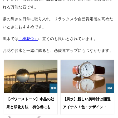
れる万能な石です。
紫の輝きを日常に取り入れ、リラックスや自己肯定感を高めた
いときにおすすめです。
風水では
「桃花位」
に置くのも良いとされています。
お花やお水と一緒に飾ると、恋愛運アップにもつながります。
開運
開運
【パワーストーン】水晶の効
【風水】新しい腕時計は開運
果と浄化方法 初心者にもお
アイテム！色・デザイン・買
すすめの万能石
い替えで運気を上げる方法