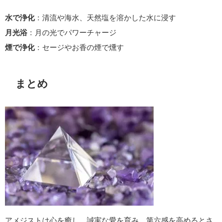
水で浄化
：清流や海水、天然塩を溶かした水に浸す
月光浴
：月の光でパワーチャージ
煙で浄化
：セージやお香の煙で燻す
まとめ
アメジストは心を癒し、誠実な愛を育み、第六感を高めるとさ