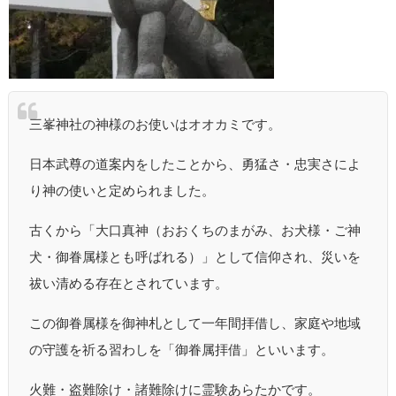
三峯神社の神様のお使いはオオカミです。
日本武尊の道案内をしたことから、勇猛さ・忠実さによ
り神の使いと定められました。
古くから「大口真神（おおくちのまがみ、お犬様・ご神
犬・御眷属様とも呼ばれる）」として信仰され、災いを
祓い清める存在とされています。
この御眷属様を御神札として一年間拝借し、家庭や地域
の守護を祈る習わしを「御眷属拝借」といいます。
火難・盗難除け・諸難除けに霊験あらたかです。