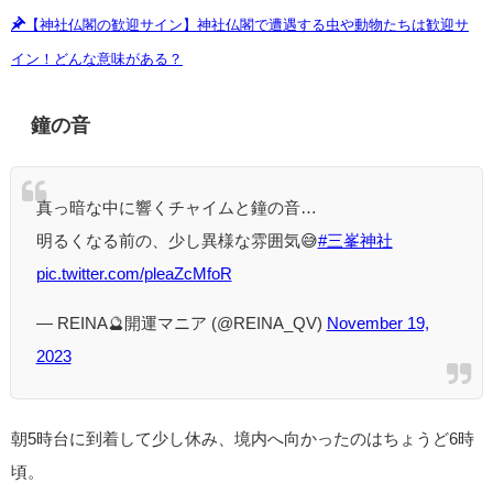
【神社仏閣の歓迎サイン】神社仏閣で遭遇する虫や動物たちは歓迎サ
イン！どんな意味がある？
鐘の音
真っ暗な中に響くチャイムと鐘の音…
明るくなる前の、少し異様な雰囲気😅
#三峯神社
pic.twitter.com/pleaZcMfoR
— REINA🔮開運マニア (@REINA_QV)
November 19,
2023
朝5時台に到着して少し休み、境内へ向かったのはちょうど6時
頃。