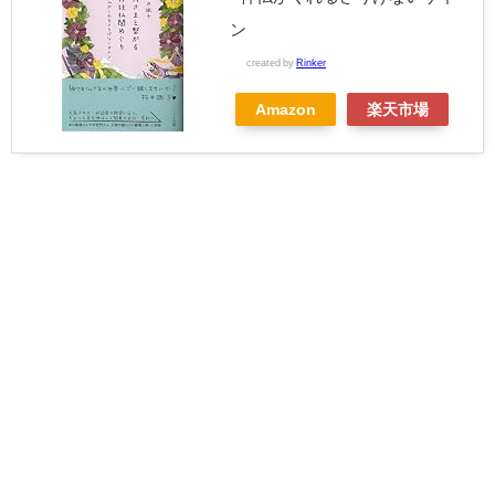
ン
created by
Rinker
Amazon
楽天市場