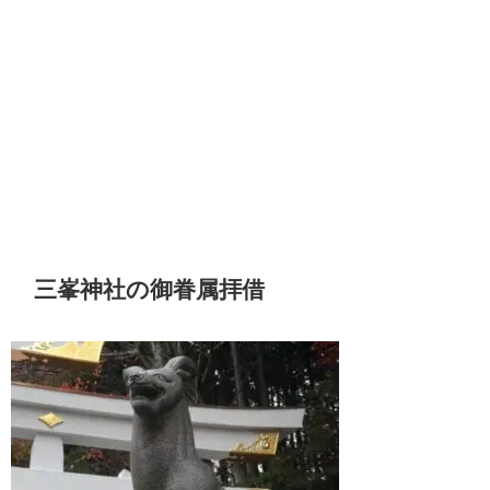
三峯神社の御眷属拝借