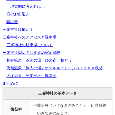
現実的に考えれば…
鹿のお出迎え
鐘の音
三峯神社は怖い？
三峯神社へのアクセスと駐車場
三峯神社の駐車場について
三峯神社周辺のおすすめ宿泊施設
和銅鉱泉 薬師の湯 ゆの宿 和どう
天然温泉「旅人の湯」ホテルルートインＧｒａｎｄ秩父
大滝温泉 三峯神社 興雲閣
まとめに
三峯神社の基本データ
伊弉諾尊（いざなぎのみこと）・伊弉册尊
御祭神
（いざなみのみこと）