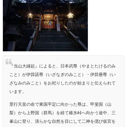
『当山大縁起』によると、日本武尊（やまとたけるのみ
こと）が伊弉諾尊（いざなぎのみこと）・伊弉册尊（い
ざなみのみこと）をお祀りしたのが始まりと伝えられて
います。
景行天皇の命で東国平定に向かった尊は、甲斐国（山
梨）から上野国（群馬）を経て碓氷峠へ向かう途中、三
峯山に登り、清らかな自然を目にして二神を偲び仮宮を