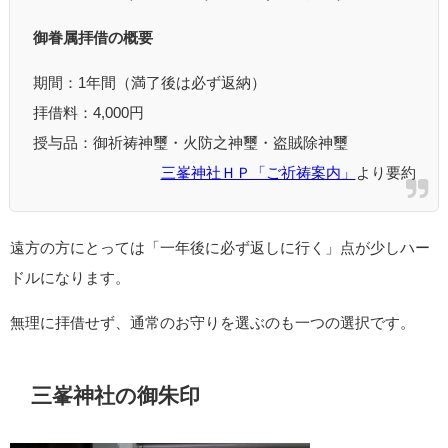
御眷属拝借の概要
期間：1年間（満了後は必ず返納）
拝借料：4,000円
授与品：御祈祷神璽・火防之神璽・盗賊除神璽
三峯神社ＨＰ「ご祈祷案内」
より要約
遠方の方にとっては「一年後に必ず返しに行く」点が少しハー
ドルになります。
無理に拝借せず、通常のお守りを選ぶのも一つの選択です。
三峯神社の御朱印