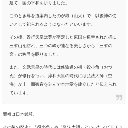
建て、国の平和を祈りました。
このとき尊を道案内したのが狼（山犬）で、以後神の使
いとして祀られるようになったといいます。
その後、景行天皇は尊が平定した東国を巡幸された折に
三峯山を訪れ、三つの峰が連なる美しさから「三峯の
宮」の称号を賜りました。
また、文武天皇の時代には修験道の祖・役小角（おづ
ぬ）が修行を行い、淳和天皇の時代には弘法大師（空
海）が十一面観音を刻んで本地堂を建立したと伝えられ
ています。
開祖は日本武尊。
その後の歴史に「役小角」や「弘法大師」といったスピリチュ