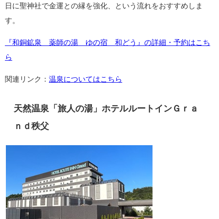
日に聖神社で金運との縁を強化、という流れをおすすめしま
す。
『和銅鉱泉 薬師の湯 ゆの宿 和どう』の詳細・予約はこち
ら
関連リンク：
温泉についてはこちら
天然温泉「旅人の湯」ホテルルートインＧｒａ
ｎｄ秩父