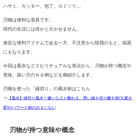
ハサミ、カッター、包丁、カミソリ…
刃物は便利な道具です。
現代の生活には何かと欠かせません。
身近な便利アイテムである一方、不注意から怪我のもと、凶器
にもなります。
今回は風水などスピリチュアルな視点から、刃物が持つ概念や
意味、扱い方のＮＧ例などを御紹介します。
刃物を使った「縁切り」の風水術はこちら
⇒
【風水】縁切り風水！嫌いな人と離れる、悪い縁を切り離す南(九紫火
星)のパワーと鋏のおまじない
刃物が持つ意味や概念