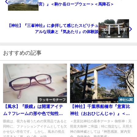
宮）』＜駒ケ岳ロープウェー＞＜馬降石＞
【神社】『三峯神社』に参拝して感じたスピリチュ
アルな現象と『気あたり』の体験談
おすすめの記事
ラッキーモチーフ
神社仏閣
【風水】『眼鏡』は開運アイテ
【神社】千葉県船橋市『意富比
ム？フレームの形や色で知性・
神社（おおひじんじゃ）』＜船
魅力・対人運を高める方法
橋大神宮＞＜日本武尊＞
眼鏡は、視力を補うための実用品であると
＜意富比神社の基本データ＞ 御祭神：天
同時に、ファッションアイテムとしても欠
照皇大御神 ご利益：特に指定なし 天照大
かせない存在です。 しかし、風水の視点
神の御神威としては『神恩感謝、家内安
で見ると「形」や「色」が持...
全、身体健全、商売繁盛』 ...