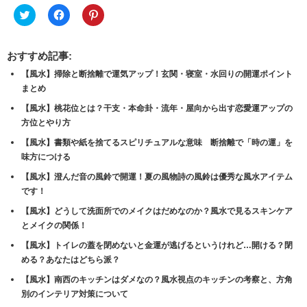
ク
Facebook
ク
リ
で
リ
ッ
共
ッ
ク
有
ク
し
す
し
おすすめ記事:
て
る
て
Twitter
に
Pinterest
【風水】掃除と断捨離で運気アップ！玄関・寝室・水回りの開運ポイント
で
は
で
共
ク
共
まとめ
有
リ
有
(新
ッ
(新
【風水】桃花位とは？干支・本命卦・流年・屋向から出す恋愛運アップの
し
ク
し
い
し
い
方位とやり方
ウ
て
ウ
ィ
く
ィ
【風水】書類や紙を捨てるスピリチュアルな意味 断捨離で「時の運」を
ン
だ
ン
ド
さ
ド
味方につける
ウ
い
ウ
で
(新
で
【風水】澄んだ音の風鈴で開運！夏の風物詩の風鈴は優秀な風水アイテム
開
し
開
き
い
き
です！
ま
ウ
ま
す)
ィ
す)
【風水】どうして洗面所でのメイクはだめなのか？風水で見るスキンケア
ン
とメイクの関係！
ド
ウ
で
【風水】トイレの蓋を閉めないと金運が逃げるというけれど…開ける？閉
開
める？あなたはどちら派？
き
ま
す)
【風水】南西のキッチンはダメなの？風水視点のキッチンの考察と、方角
別のインテリア対策について