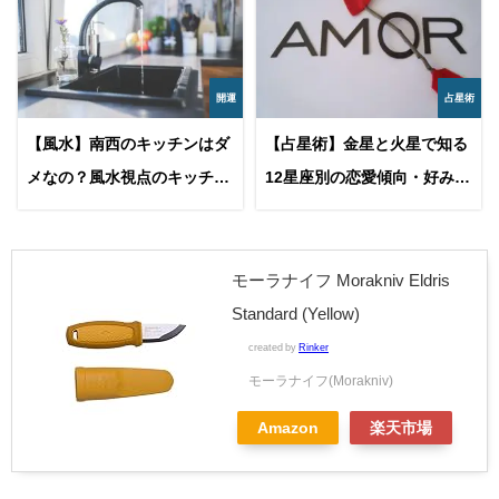
開運
占星術
【風水】南西のキッチンはダ
【占星術】金星と火星で知る
メなの？風水視点のキッチン
12星座別の恋愛傾向・好みの
の考察と、方角別のインテリ
タイプ・アプローチ方法
ア対策について
モーラナイフ Morakniv Eldris
Standard (Yellow)
created by
Rinker
モーラナイフ(Morakniv)
Amazon
楽天市場