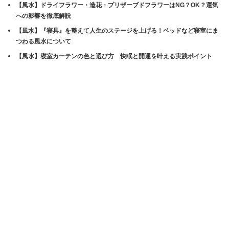
【風水】ドライフラワー・造花・プリザーブドフラワーはNG？OK？運気
への影響を徹底解説
【風水】『寝具』を整えて人生のステージを上げる！ベッドなど寝室にま
つわる風水について
【風水】寝室カーテンの色と選び方 快眠と開運を叶える実践ポイント