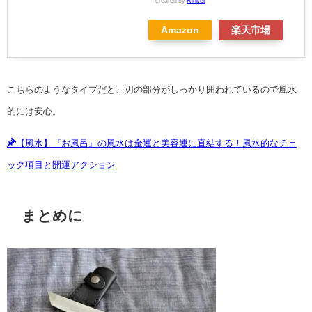
created by
Rinker
Amazon
楽天市場
こちらのようなタイプだと、刃の部分がしっかり囲われているので風水
的には安心。
【風水】『お風呂』の風水は金運と美容運に直結する！風水的なチェ
ック項目と開運アクション
まとめに