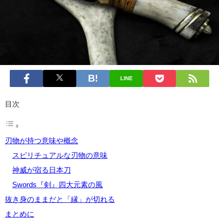
LINE
目次
刃物が持つ意味や概念
スピリチュアルな刃物の意味
神威が宿る日本刀
Swords『剣』四大元素の風
抜き身のままだと「縁」が切れる
まとめに