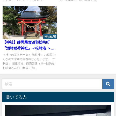
神社仏閣
【神社】静岡県賀茂郡松崎町
『瀬崎稲荷神社』＜松崎港 ＞＜
『世界の中心で愛をさけぶ』ロ
＜神社の基本データ＞ 御祭神： お稲荷さ
んなので宇迦之御魂神かと思います。 ご
ケ地＞
利益： 開運招福、商売繁盛（※一般的な
お稲荷さんのご利益） 御...
書いてる人