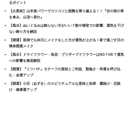
るポイント
【占星術】山羊座パワーでコツコツと困難を乗り越える！！『目の前の草
を食み、山頂へ登れ』
【風水】ぬいぐるみは飾らない方がいい？数や寝室での影響、運気を下げ
ない飾り方を解説
【開運】面倒でも休日にメイクをした方が運気が上がる！家で過ごす日の
簡単開運メイク
【風水】ドライフラワー・造花・プリザーブドフラワーはNG？OK？運気
への影響を徹底解説
【開運】『ミツバチ』モチーフの意味とご利益 勤勉さ・幸運を呼び込
む・金運アップ
【開運】小豆（あずき）のスピリチュアルな意味と効果 魔除け・厄除
け・健康運アップ