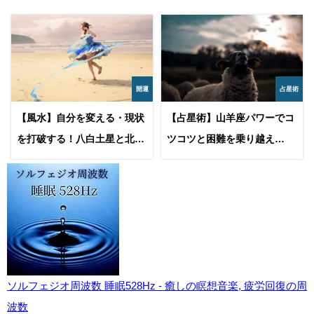
開運
占星術
【風水】自分を変える・現状
【占星術】山羊座パワーでコ
を打破する！八白土星と北東
ツコツと困難を乗り越え
のパワーで人生を好転させる
る！！『目の前の草を食み、
方法
山頂へ登れ』
ソルフェジオ周波数 睡眠528Hz - 癒しの瞑想音楽, 疲労回復の周
波数