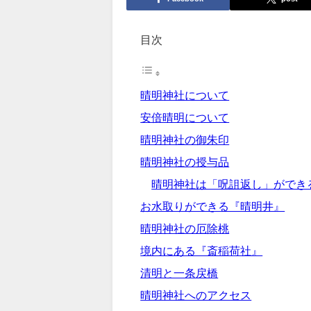
目次
晴明神社について
安倍晴明について
晴明神社の御朱印
晴明神社の授与品
晴明神社は「呪詛返し」ができ
お水取りができる『晴明井』
晴明神社の厄除桃
境内にある『斎稲荷社』
清明と一条戻橋
晴明神社へのアクセス