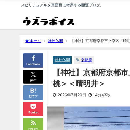
スピリチュアルを真面目に考察する開運ブログ。
ホーム
神社仏閣
【神社】京都府京都市上京区『晴
神社仏閣
京都府
Facebook
【神社】京都府京都市
post
桃＞＜晴明井＞
2026年7月20日
14分43秒
はてブ
Pocket
Feedly