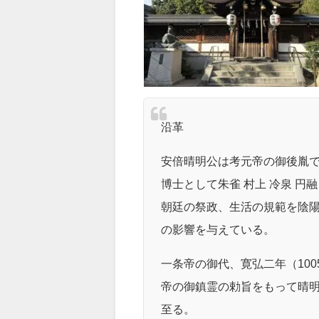
沿革
安倍晴明公は考元帝の御後胤
博士として朱雀 村上 冷泉 円
朝廷の祭政、生活の規範を陰
の影響を与えている。
一条帝の御代、寛弘二年（10
帝の御鎮霊の勅旨をもって晴明
至る。