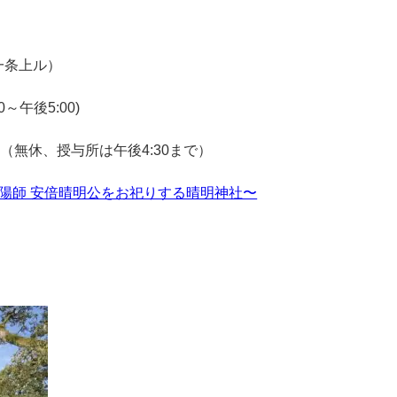
一条上ル）
0～午後5:00)
0（無休、授与所は午後4:30まで）
陰陽師 安倍晴明公をお祀りする晴明神社〜