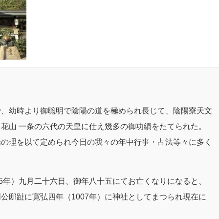
で、幼時より御聡明で陰陽の道を極められ長じて、陰陽寮天文
融 花山 一条の六代の天皇に仕え幾多の御功績をたてられた。
陽の理を以て定められ今日の我々の年中行事・占法等々に多く
05年）九月二十六日、御年八十五にてお亡くなりになると、
公邸趾に寛弘四年（1007年）に神社としてまつられ現在に