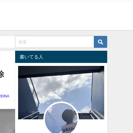
書いてる人
除
REINA