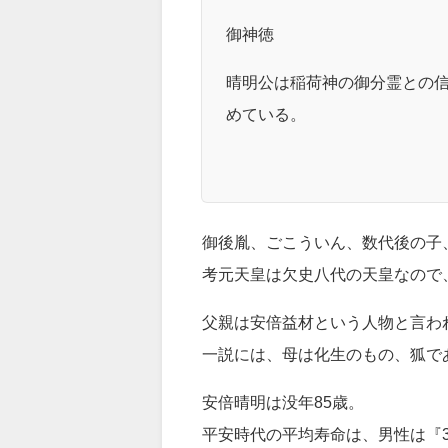
御神徳
晴明公は稲荷神の御分霊との
めている。
御後胤、ごこういん、数代後の子
考元天皇は欠史八代の天皇なので
父親は安倍益材という人物と言わ
一説には、母は化生のもの、狐で
安倍晴明は没年85歳。
平安時代の平均寿命は、男性は『3