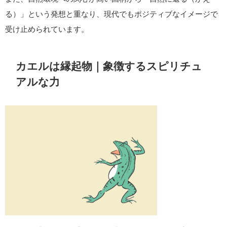
豊穣の象徴
水辺に棲むことから農業と関わりが深く、豊かな収穫をもたら
す存在と考えられてきました。
変容の象徴
オタマジャクシからカエルへと大きく姿を変える成長過程は、
「変化」「再生」「新たな段階への移行」を表すものとして重
視されました。
特にドイツでは、カエルは幸運を呼ぶモチーフとして親しまれ
ています。
カエルをデザインした雑貨やキャラクターが数多く見られるの
もその影響です。
また、自然環境への関心が高い国柄から「自然に還る（かえ