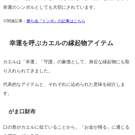
カエルの特徴である「前にしか跳ばない」動きは、古くから 不
退転の精神 を象徴すると考えられてきました。
一度跳んだら後ろに戻らない姿から、「困難に屈せず、前進し
続ける力」を表しているのです。
この考え方は、武士や武将が「勝ち虫」と呼んで縁起を担いだ
トンボの象徴性にも通じます。
トンボが「決して退かない」ことから勝負運のシンボルとされ
たのと同様に、カエルもまた「退かない両生類」として、仕事
運・立身出世 に結びつけられました。
現代においても、挑戦や転職、新しい一歩を踏み出すときに
「不退転」の象徴としてカエルを縁起物に選ぶ人は少なくあり
ません。
「金運」「交通安全」といった守護と並び、努力を後押しする