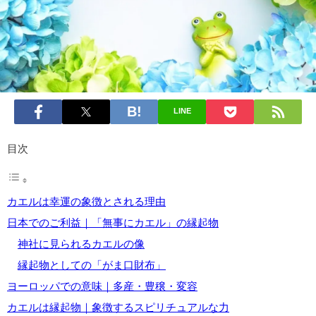
LINE
目次
カエルは幸運の象徴とされる理由
日本でのご利益｜「無事にカエル」の縁起物
神社に見られるカエルの像
縁起物としての「がま口財布」
ヨーロッパでの意味｜多産・豊穣・変容
カエルは縁起物｜象徴するスピリチュアルな力