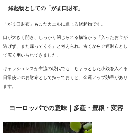
こうした「言霊（ことだま）」的な発想が定着し、神社や民間
信仰の中で受け継がれてきました。
神社に見られるカエルの像
日本各地の神社や寺院では、境内にカエルの石像や置物が奉納
されていることがあります。
特に「無事かえる」「福かえる」の願いを込め、交通安全や金
運のお守りとして親しまれています。
例として、伊勢神宮近くのおかげ横丁や、熊野那智大社・宝山
寺などで蛙像を見ることができます。
💡関連記事：
神社でカエルに遭遇した時のスピリチュアルな意味はこち
ら