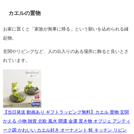
金運アップの象徴。
普段使いのお財布だけでなく、金運祈願の縁起物財布としても
人気があります。
【クーポン利用20%OFF】 がま口 財布 レディース がまぐち財
布 中にもがま口財布 がま口 小銭入れ 本革 牛革 レザー 大容量
カード入れ お札入れ レディース サイフ DomTeporna ブランド
かわいい おしゃれ 送料無料 ギフト 対応 S
created by
Rinker
Amazon
楽天市場