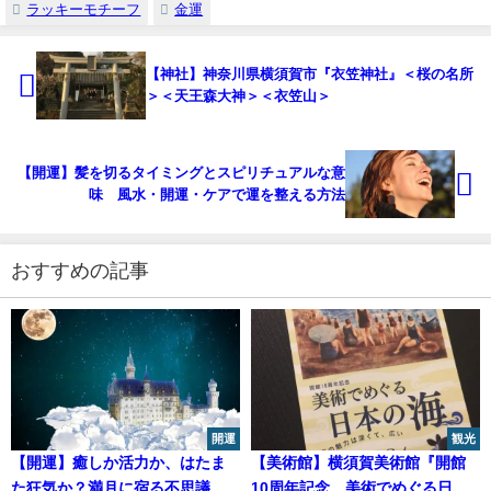
【開運】『トンボ』モチーフの意味とご利益 勝負運・縁結び・幸運を呼
ぶ力
【開運】『ハート』モチーフの意味とご利益 恋愛運UP・良縁・日本古来
の魔よけ
【開運】『リボン』モチーフの意味とご利益 縁結び・恋愛運アップ・風
水効果
【開運】『猫』モチーフの意味とご利益 黒猫ジンクス・招き猫・風水で
幸運を呼ぶ方法
【風水】卵は金運を上げる！！風水的視点の卵が持つ金運アップパワーに
ついて
【開運】『ツバメ』モチーフの意味とご利益 巣作りの縁起・ヨーロッパ
のジンクス・風水で幸運を呼ぶ方法