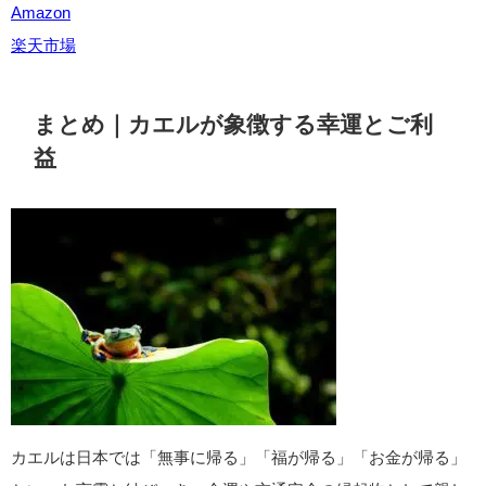
グ インテリア ガーデニング雑貨 人気 小さめ トイレ プレゼン
ト 贈り物 父の日
created by
Rinker
Amazon
楽天市場
カエルのキーホルダーやバッグチャーム
携帯できるお守りとして、「自分が無事に帰れるように」と願
う交通安全のシンボル。
車の鍵やバッグにつければ、日常の移動の守護となります。
カエル キーホルダー ぬいぐるみ 毛糸 ふわふわ 癒し 可愛い お
しゃれ かばんやバッグにつける かぎにつける アクセサリー バ
ッグチャーム 柔らかい