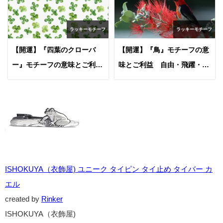
といった言霊と結びつき、金運や交通安全の縁起物として親し
まれてきました。
またヨーロッパでは「多産」「豊穣」「変容」の象徴とされ、
生命力や再生を表す存在として受け継がれています。
さらに「前にしか跳ばない」という特徴から、不退転の精神や
仕事運を支える象徴とも考えられています。
このように、地域や文化を超えて共通するのは「人を守り、幸
運を呼び込む存在」としてのカエルの姿です。
財布・置物・キーホルダーなど、日常に取り入れやすい形で縁
起物として活用することで、今でも私たちの生活に「福をもた
らす象徴」として息づいています。