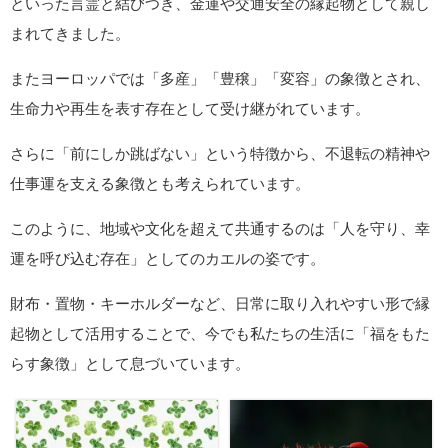
Amazon
楽天市場
まとめ｜カエルが象徴する幸運とご利
益
カエルは日本では「無事に帰る」「福が帰る」「お金が帰る」