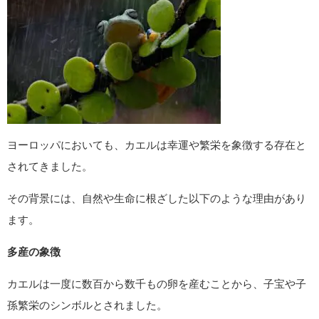
縁起物としての「がま口財布」
「がま口財布」もまたカエルに通じる縁起物です。
口が大きく開き、しっかり閉じられる構造から「入ったお金が
逃げず、また帰ってくる」と考えられ、古くから金運財布とし
て広く用いられてきました。
キャッシュレスが主流の現代でも、ちょっとした小銭を入れる
日常使いのお財布として持っておくと、金運アップ効果があり
ます。
ヨーロッパでの意味｜多産・豊穣・変容