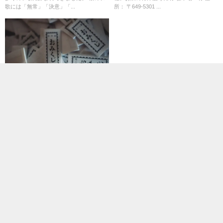
歌には「無常」「決意」「...
所： 〒649-5301 ...
開運
【開運】おみくじで「凶」を引
いたら？ラッキーの意味と正し
い対処法
おみくじで凶を引いたときの意味や対処法
を知りたい方へ。 おみくじで「凶」を引
いてしまって、不安になったことはありま
せんか？ 実は「凶＝不運」...
書いてる人