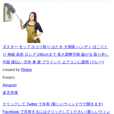
改善策まとめ
効性の高い邪気払い３つの方
法
ダスター モップ ホコリ取り はたき 大掃除 ハンディ ほこりと
り 伸縮 高所 ロング 240cmまで 長さ調整可能 曲がる 取り外し
可能 煤払い 天井 車 家 ブラインド エアコンに適用 (グレー)
created by
Rinker
Koopro
Amazon
楽天市場
クリックして Twitter で共有 (新しいウィンドウで開きます)
Facebook で共有するにはクリックしてください (新しいウィン