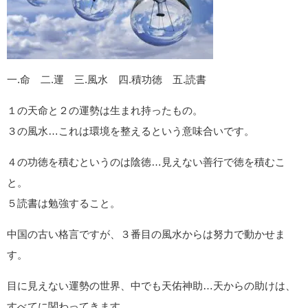
一.命 二.運 三.風水 四.積功徳 五.読書
１の天命と２の運勢は生まれ持ったもの。
３の風水…これは環境を整えるという意味合いです。
４の功徳を積むというのは陰徳…見えない善行で徳を積むこ
と。
５読書は勉強すること。
中国の古い格言ですが、３番目の風水からは努力で動かせま
す。
目に見えない運勢の世界、中でも天佑神助…天からの助けは、
すべてに関わってきます。