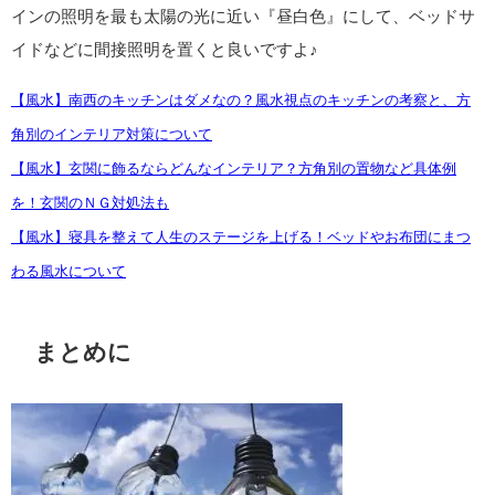
インの照明を最も太陽の光に近い『昼白色』にして、ベッドサ
イドなどに間接照明を置くと良いですよ♪
【風水】南西のキッチンはダメなの？風水視点のキッチンの考察と、方
角別のインテリア対策について
【風水】玄関に飾るならどんなインテリア？方角別の置物など具体例
を！玄関のＮＧ対処法も
【風水】寝具を整えて人生のステージを上げる！ベッドやお布団にまつ
わる風水について
まとめに