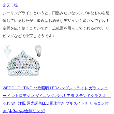
楽天市場
シーリングライトというと、円盤みたいなシンプルなものを想
像していましたが、最近はお洒落なデザインも多いんですね！
空間を広く使うことができ、広範囲を照らしてくれるので、リ
ビングなどで重宝しそうです♪
WEDOLIGHTING 北欧照明 LEDペンダントライト ガラスシェ
ード レトロモダン ダイニング ボヘミア風 ステンドグラス おし
ゃれ 3灯 洋風 調光調色LED電球付き プルスイッチ リモコン付
き (本体のみ/金属リング)