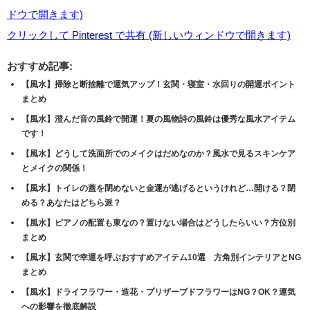
ドウで開きます)
クリックして Pinterest で共有 (新しいウィンドウで開きます)
おすすめ記事:
【風水】掃除と断捨離で運気アップ！玄関・寝室・水回りの開運ポイント
まとめ
【風水】澄んだ音の風鈴で開運！夏の風物詩の風鈴は優秀な風水アイテム
です！
【風水】どうして洗面所でのメイクはだめなのか？風水で見るスキンケア
とメイクの関係！
【風水】トイレの蓋を閉めないと金運が逃げるというけれど…開ける？閉
める？あなたはどちら派？
【風水】ピアノの配置も東なの？置けない場合はどうしたらいい？方位別
まとめ
【風水】玄関で幸運を呼ぶおすすめアイテム10選 方角別インテリアとNG
まとめ
【風水】ドライフラワー・造花・プリザーブドフラワーはNG？OK？運気
への影響を徹底解説