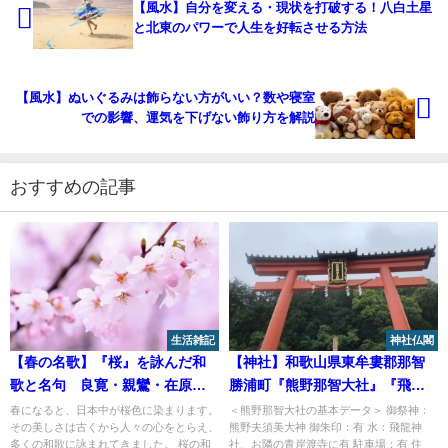
【風水】自分を変える・現状を打破する！八白土星
と北東のパワーで人生を好転させる方法
【風水】ぬいぐるみは飾らない方がいい？数や寝室
での影響、運気を下げない飾り方を解説
おすすめの記事
生活雑記
神社仏閣
【春の名歌】『桜』を詠んだ和
【神社】和歌山県東牟婁郡那智
歌と名句 良寛・親鸞・在原業
勝浦町『熊野那智大社』『飛龍
平に学ぶ無常と人生の教訓
神社』『御縣彦社』
春になると、日本中が桜色に染まります。
＜熊野那智大社の基本データ＞ 御祭神：
その美しさは古くから人々の心をとらえ、
熊野夫須美大神 御朱印：有 水：飛龍神
多くの和歌に詠まれてきました。 桜の和
社、お隣の青岸渡寺に有 駐車場：有 住