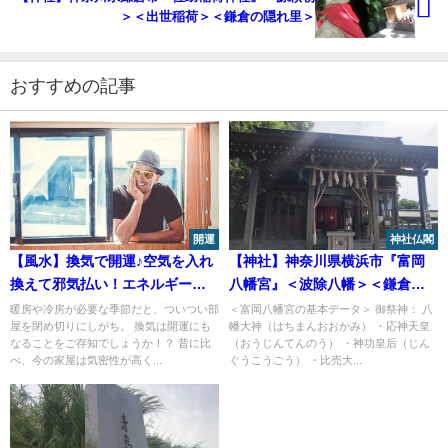
＞＜出世稲荷＞＜鎌倉の隠れ里＞
おすすめの記事
開運
神社仏閣
【風水】換気で開運♪空気を入れ
【神社】神奈川県横浜市『富岡
換えて邪気払い！エネルギーを
八幡宮』＜波除八幡＞＜鎌倉幕
巡らせて人も家も健康を保つ！
府の守護神＞＜ハマのエビス様
暖房や冷房が必要な季節だと、ついつい部
＜富岡八幡宮の基本データ＞ 御祭神： 八
屋を閉め切りにしがち。 換気は開運にも
幡大神（はちまんおおかみ） ・応神天皇
＞
なることをご存知でしょうか！？ 昔に比
（おうじんてんのう） ・神功皇后（じん
べ、今の家屋は気密性が高く...
ぐうこうごう） ・比売大...