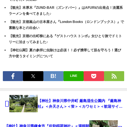
【観光】本厚木『ZUND-BAR（ズンドバー）』はAFURIの出発点！淡麗系
ラーメンを食べてきました♪
【観光】京都嵐山の古本屋さん『London Books（ロンドンブックス）』で
素敵な本との出会い
【観光】京都の出町柳にある『ゲストハウス トンボ』女ひとり旅でドミト
リーに泊まってみました♪
【神社仏閣】夏の参拝に虫除けは必須！！必ず携帯して肌を守ろう！選び
方や使うタイミングについて
LINE
【神社】神奈川県中井町 厳島湿生公園内 『厳島神
社』＜弁天さん＞＜蛍＞＜カワセミ＞＜歓迎サイン
＞
【神社】神奈川県鎌倉市『佐助稲荷神社』＜源頼朝