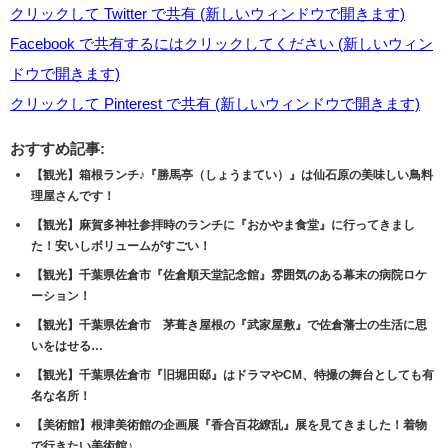
クリックして Twitter で共有 (新しいウィンドウで開きます)
Facebook で共有するにはクリックしてください (新しいウィン
ドウで開きます)
クリックして Pinterest で共有 (新しいウィンドウで開きます)
おすすめ記事:
【観光】箱根ランチ♪『勝馬亭（しょうまてい）』は仙石原の美味しい鳥料
理屋さんです！
【観光】麻賀多神社参拝時のランチに『おかやま食堂』に行ってきまし
た！安いしボリュームがすごい！
【観光】千葉県佐倉市『佐倉順天堂記念館』雰囲気のある幕末の病院ロケ
ーション！
【観光】千葉県佐倉市 茅葺き屋根の『武家屋敷』で佐倉藩士の生活に思
いをはせる…
【観光】千葉県佐倉市『旧堀田邸』はドラマやCM、特撮の舞台としても有
名な名所！
【美術館】根津美術館の企画展『香合百花繚乱』展を見てきました！着物
で行きたい美術館♪