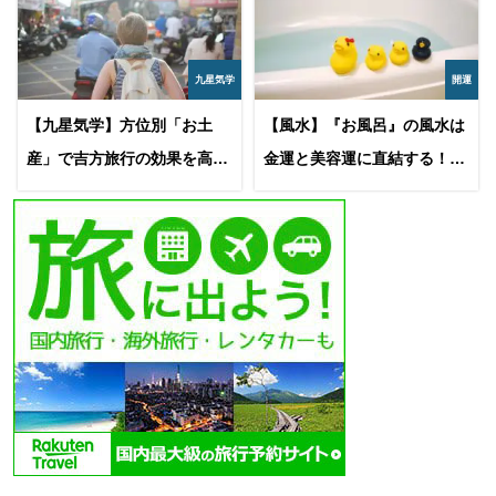
九星気学
開運
【九星気学】方位別「お土
【風水】『お風呂』の風水は
産」で吉方旅行の効果を高め
金運と美容運に直結する！風
る！開運アイテムの選び方
水的なチェック項目と開運ア
クション