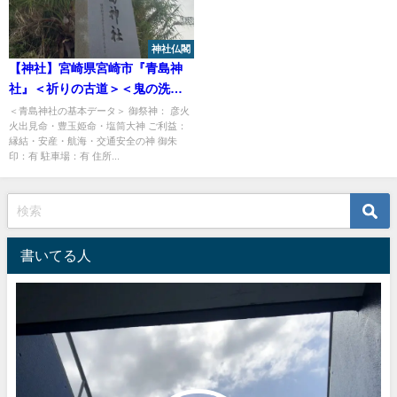
神社仏閣
【神社】宮崎県宮崎市『青島神
社』＜祈りの古道＞＜鬼の洗濯
板＞＜宮崎のパワースポット＞
＜青島神社の基本データ＞ 御祭神： 彦火
火出見命・豊玉姫命・塩筒大神 ご利益：
縁結・安産・航海・交通安全の神 御朱
印：有 駐車場：有 住所...
書いてる人