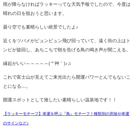
雨が降らなければラッキーってな天気予報でしたので、今度は
晴れの日を狙おうと思います。
曇り空でも素晴らしい絶景でしたよ♪
近くをツバメがビュンビュン飛び回っていて、遠く街の上はト
ンビが旋回し、あちこちで朝を告げる鳥の鳴き声が聞こえる。
縁起がいい～～～～～( *´艸｀)♪♫
これで富士山が見えてご来光出たら開運パワーとんでもないこ
とになる…。
開運スポットとして推したい素晴らしい温泉地です！！
【ラッキーモチーフ】幸運を呼ぶ『鳥』モチーフ！種類別の意味や幸運
のサインなど♪